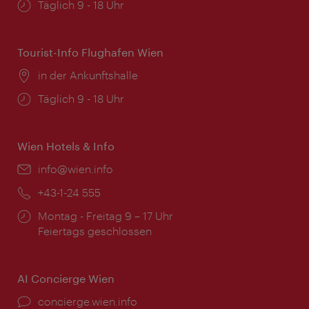
Öffnungszeiten:
Täglich 9 - 18 Uhr
Tourist-Info Flughafen Wien
Ort:
in der Ankunftshalle
Öffnungszeiten:
Täglich 9 - 18 Uhr
Wien Hotels & Info
Email:
info@wien.info
Telefon:
+43-1-24 555
Öffnungszeiten:
Montag - Freitag 9 – 17 Uhr
Feiertags geschlossen
AI Concierge Wien
Ort:
concierge.wien.info