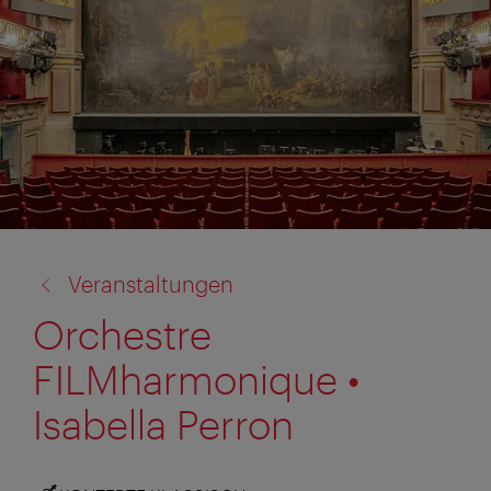
Zurück
Veranstaltungen
zu:
Orchestre
FILMharmonique •
Isabella Perron