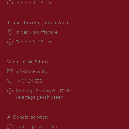
Öffnungszeiten:
Täglich 9 - 18 Uhr
Tourist-Info Flughafen Wien
Ort:
in der Ankunftshalle
Öffnungszeiten:
Täglich 9 - 18 Uhr
Wien Hotels & Info
Email:
info@wien.info
Telefon:
+43-1-24 555
Öffnungszeiten:
Montag - Freitag 9 – 17 Uhr
Feiertags geschlossen
AI Concierge Wien
Ort:
concierge.wien.info