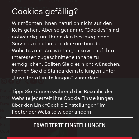
Öffnungszeiten:
Montag - Freitag 9 – 17 Uhr
Feiertags geschlossen
Cookies gefällig?
Wir möchten Ihnen natürlich nicht auf den
AI Concierge Wien
Keks gehen. Aber so genannte “Cookies” sind
notwendig, um Ihnen den bestmöglichen
Ort:
concierge.wien.info
Service zu bieten und die Funktion der
Öffnungszeiten:
Informationen rund um die Uhr
Websites und Auswertungen sowie auf Ihre
Interessen zugeschnittene Inhalte zu
ermöglichen. Sollten Sie dies nicht wünschen,
können Sie die Standardeinstellungen unter
„Erweiterte Einstellungen“ verändern.
Kontakt
Tipp: Sie können während des Besuchs der
Impressum
Website jederzeit Ihre Cookie Einstellungen
Datenschutz
über den Link “Cookie Einstellungen” im
Nutzungsbedingungen
Footer der Website wieder ändern.
Schließen
Barrierefreiheit
VIENNA BITES
Presse-Kontakt
ERWEITERTE EINSTELLUNGEN
Cookie Einstellungen
© Copyright WienTourismus