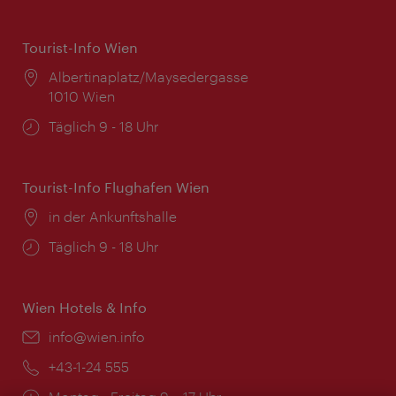
Tourist-Info Wien
Ort:
Albertinaplatz/Maysedergasse
1010 Wien
Öffnungszeiten:
Täglich 9 - 18 Uhr
Tourist-Info Flughafen Wien
Ort:
in der Ankunftshalle
Öffnungszeiten:
Täglich 9 - 18 Uhr
Wien Hotels & Info
Email:
info@wien.info
Telefon:
+43-1-24 555