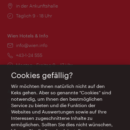
Ort:
in der Ankunftshalle
Öffnungszeiten:
Täglich 9 - 18 Uhr
Wien Hotels & Info
Email:
info@wien.info
Telefon:
+43-1-24 555
Öffnungszeiten:
Montag - Freitag 9 – 17 Uhr
Feiertags geschlossen
Cookies gefällig?
Wir möchten Ihnen natürlich nicht auf den
AI Concierge Wien
Keks gehen. Aber so genannte “Cookies” sind
notwendig, um Ihnen den bestmöglichen
Ort:
concierge.wien.info
Service zu bieten und die Funktion der
Öffnungszeiten:
Informationen rund um die Uhr
Websites und Auswertungen sowie auf Ihre
Interessen zugeschnittene Inhalte zu
ermöglichen. Sollten Sie dies nicht wünschen,