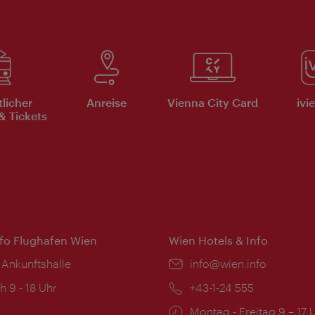
tlicher
Anreise
Vienna City Card
ivi
& Tickets
nfo Flughafen Wien
Wien Hotels & Info
 Ankunftshalle
Email:
info@wien.info
ngszeiten:
h 9 - 18 Uhr
Telefon:
+43-1-24 555
Öffnungszeiten:
Montag - Freitag 9 – 17 