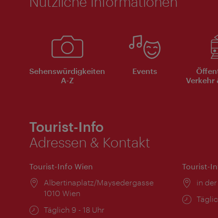
Nützliche Informationen
Sehenswürdigkeiten
Events
Öffen
A-Z
Verkehr 
Tourist-Info
Adressen & Kontakt
Tourist-Info Wien
Tourist-I
Ort:
Albertinaplatz/Maysedergasse
Ort:
in der
1010 Wien
Öffnu
Täglic
Öffnungszeiten:
Täglich 9 - 18 Uhr