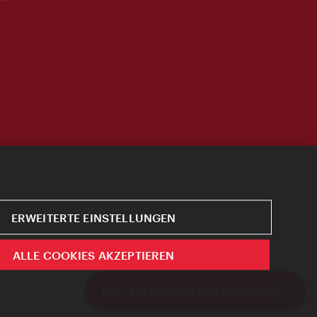
ERWEITERTE EINSTELLUNGEN
ALLE COOKIES AKZEPTIEREN
ivie - Die offizielle City Guide App
Schlie