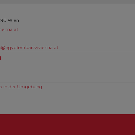
190 Wien
ienna.at
a@egyptembassyvienna.at
n
es in der Umgebung