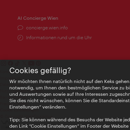
AI Concierge Wien
Ort:
concierge.wien.info
Öffnungszeiten:
Informationen rund um die Uhr
Cookies gefällig?
Kontakt
Impressum
Wir möchten Ihnen natürlich nicht auf den Keks gehen
Datenschutz
notwendig, um Ihnen den bestmöglichen Service zu bi
Nutzungsbedingungen
und Auswertungen sowie auf Ihre Interessen zugeschni
Barrierefreiheit
Sie dies nicht wünschen, können Sie die Standardeinst
Presse-Kontakt
Einstellungen“ verändern.
Cookie Einstellungen
© Copyright WienTourismus
Tipp: Sie können während des Besuchs der Website jede
den Link “Cookie Einstellungen” im Footer der Website