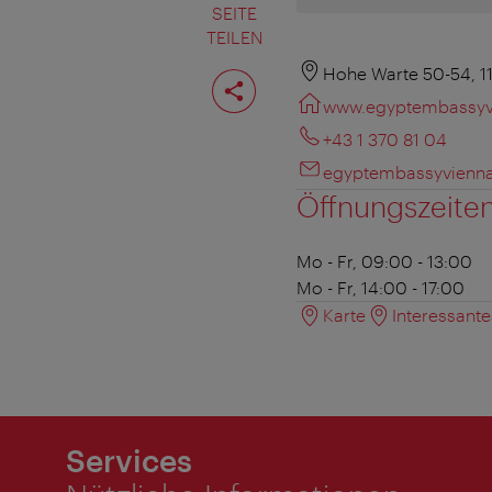
SEITE
TEILEN
Seite
Hohe Warte 50-54, 1
teilen
www.egyptembassyv
+43 1 370 81 04
egyptembassyvienn
Öffnungszeite
Mo - Fr, 09:00 - 13:00
Mo - Fr, 14:00 - 17:00
Karte
Interessant
Services