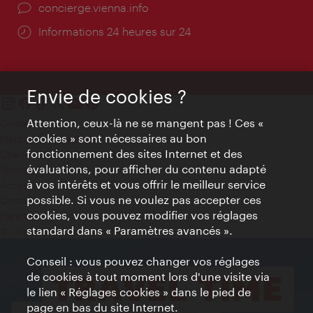
Ort:
concierge.vienna.info
Öffnungszeiten:
Informations 24 heures sur 24
Envie de cookies ?
Attention, ceux-là ne se mangent pas ! Ces «
Contact
cookies » sont nécessaires au bon
Mentions obligatoires
fonctionnement des sites Internet et des
Charte sur le respect de la vie privée
évaluations, pour afficher du contenu adapté
Terms of Use
à vos intérêts et vous offrir le meilleur service
Accessibilité
possible. Si vous ne voulez pas accepter ces
Contact presse
cookies, vous pouvez modifier vos réglages
Paramètres de cookies
standard dans « Paramètres avancés ».
© Copyright WienTourismus
Conseil : vous pouvez changer vos réglages
de cookies à tout moment lors d'une visite via
le lien « Réglages cookies » dans le pied de
page en bas du site Internet.