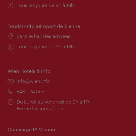
Horaires
Tous les jours de 9h à 18h
d'ouverture:
Tourist-Info aéroport de Vienne
Lieu:
dans le hall des arrivées
Horaires
Tous les jours de 9h à 18h
d'ouverture:
Wien Hotels & Info
E-
info@wien.info
mail:
Téléphone:
+43-1-24 555
Horaires
Du Lundi au Vendredi de 9h à 17h
d'ouverture:
Fermé les jours fériés
Concierge IA Vienne