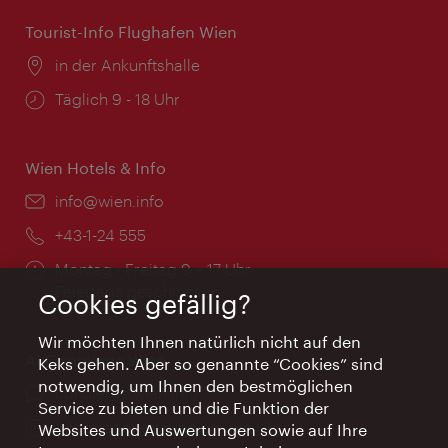
Tourist-Info Flughafen Wien
Ort:
in der Ankunftshalle
Öffnungszeiten:
Täglich 9 - 18 Uhr
Wien Hotels & Info
Email:
info@wien.info
Telefon:
+43-1-24 555
Öffnungszeiten:
Montag - Freitag 9 – 17 Uhr
Feiertags geschlossen
Cookies gefällig?
Wir möchten Ihnen natürlich nicht auf den
AI Concierge Wien
Keks gehen. Aber so genannte “Cookies” sind
notwendig, um Ihnen den bestmöglichen
Ort:
concierge.wien.info
Service zu bieten und die Funktion der
Öffnungszeiten:
Informationen rund um die Uhr
Websites und Auswertungen sowie auf Ihre