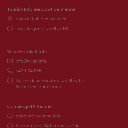
Tourist-Info aéroport de Vienne
Lieu:
dans le hall des arrivées
Horaires
Tous les jours de 9h à 18h
d'ouverture:
Wien Hotels & Info
E-
info@wien.info
mail:
Téléphone:
+43-1-24 555
Horaires
Du Lundi au Vendredi de 9h à 17h
d'ouverture:
Fermé les jours fériés
Concierge IA Vienne
Ort:
concierge.vienna.info
Öffnungszeiten:
Informations 24 heures sur 24