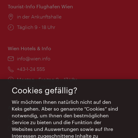
Tourist-Info Flughafen Wien
Ort:
in der Ankunftshalle
Öffnungszeiten:
Täglich 9 - 18 Uhr
Wien Hotels & Info
Email:
info@wien.info
Telefon:
+43-1-24 555
Öffnungszeiten:
Montag - Freitag 9 – 17 Uhr
Feiertags geschlossen
Cookies gefällig?
Wir möchten Ihnen natürlich nicht auf den
AI Concierge Wien
Keks gehen. Aber so genannte “Cookies” sind
notwendig, um Ihnen den bestmöglichen
Ort:
concierge.wien.info
Service zu bieten und die Funktion der
Öffnungszeiten:
Informationen rund um die Uhr
Websites und Auswertungen sowie auf Ihre
Interessen zugeschnittene Inhalte zu