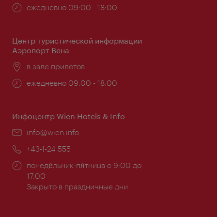
Часы
ежедневно 09:00 - 18:00
работы:
Центр туристической информации
Аэропорт Вена
Расположение:
в зале прилетов
Часы
ежедневно 09:00 - 18:00
работы:
Инфоцентр Wien Hotels & Info
Эл.
info@wien.info
почта:
Телефон:
+43-1-24 555
Часы
понеде́льник-пя́тница с 9:00 до
работы:
17:00
Закрыто в праздничные дни