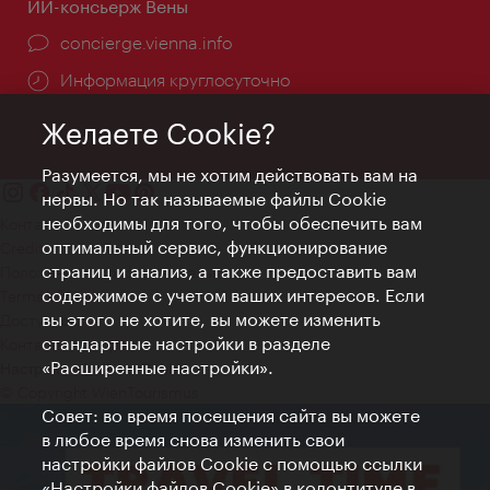
ИИ-консьерж Вены
concierge.vienna.info
Информация круглосуточно
Желаете Cookie?
Разумеется, мы не хотим действовать вам на
нервы. Но так называемые файлы Cookie
необходимы для того, чтобы обеспечить вам
Контакт
оптимальный сервис, функционирование
Credits
страниц и анализ, а также предоставить вам
Положение о конфиденциальности
содержимое с учетом ваших интересов. Если
Terms of Use
вы этого не хотите, вы можете изменить
Доступность
стандартные настройки в разделе
Контакты для прессы
«Расширенные настройки».
Настройки файлов Cookie
© Copyright WienTourismus
Совет: во время посещения сайта вы можете
в любое время снова изменить свои
настройки файлов Cookie с помощью ссылки
«Настройки файлов Cookie» в колонтитуле в