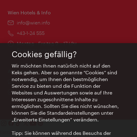
Wien Hotels & Info
Email:
info@wien.info
Telefon:
+43-1-24 555
Öffnungszeiten:
Montag - Freitag 9 – 17 Uhr
Feiertags geschlossen
Cookies gefällig?
Wir möchten Ihnen natürlich nicht auf den
AI Concierge Wien
Keks gehen. Aber so genannte “Cookies” sind
notwendig, um Ihnen den bestmöglichen
Ort:
concierge.wien.info
Service zu bieten und die Funktion der
Öffnungszeiten:
Informationen rund um die Uhr
Websites und Auswertungen sowie auf Ihre
Interessen zugeschnittene Inhalte zu
ermöglichen. Sollten Sie dies nicht wünschen,
können Sie die Standardeinstellungen unter
„Erweiterte Einstellungen“ verändern.
Kontakt
Tipp: Sie können während des Besuchs der