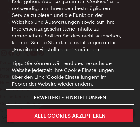
Keks gehen. Aber so genannte “Cookies” sind
notwendig, um Ihnen den bestmöglichen
Ort:
concierge.wien.info
Service zu bieten und die Funktion der
Öffnungszeiten:
Informationen rund um die Uhr
Websites und Auswertungen sowie auf Ihre
Interessen zugeschnittene Inhalte zu
ermöglichen. Sollten Sie dies nicht wünschen,
können Sie die Standardeinstellungen unter
„Erweiterte Einstellungen“ verändern.
Kontakt
Tipp: Sie können während des Besuchs der
Impressum
Website jederzeit Ihre Cookie Einstellungen
Datenschutz
über den Link “Cookie Einstellungen” im
Nutzungsbedingungen
Footer der Website wieder ändern.
Barrierefreiheit
Presse-Kontakt
ERWEITERTE EINSTELLUNGEN
Cookie Einstellungen
© Copyright WienTourismus
ivie - Die offizielle City Guide App
ALLE COOKIES AKZEPTIEREN
Schlie