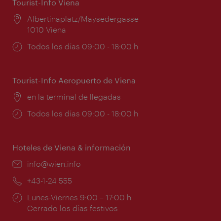
Tourist-Info Viena
Lugar:
Albertinaplatz/Maysedergasse
1010 Viena
Horarios
Todos los días 09:00 - 18:00 h
de
apertura:
Tourist-Info Aeropuerto de Viena
Lugar:
en la terminal de llegadas
Horarios
Todos los días 09:00 - 18:00 h
de
apertura:
Hoteles de Viena & información
e-
info@wien.info
mail:
Teléfono:
+43-1-24 555
Horarios
Lunes-Viernes 9:00 – 17:00 h
de
Cerrado los días festivos
apertura: