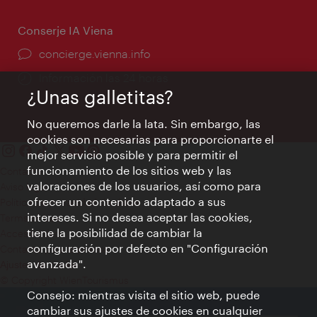
Conserje IA Viena
concierge.vienna.info
Información las 24 horas
¿Unas galletitas?
No queremos darle la lata. Sin embargo, las
cookies son necesarias para proporcionarte el
mejor servicio posible y para permitir el
funcionamiento de los sitios web y las
Contacto
valoraciones de los usuarios, así como para
Aviso legal
ofrecer un contenido adaptado a sus
Política de privacidad de datos
intereses. Si no desea aceptar las cookies,
Terms of Use
tiene la posibilidad de cambiar la
Accesibilidad
configuración por defecto en "Configuración
Contacto para la prensa
avanzada".
Ajustes de cookie
© Copyright WienTourismus
Consejo: mientras visita el sitio web, puede
cambiar sus ajustes de cookies en cualquier