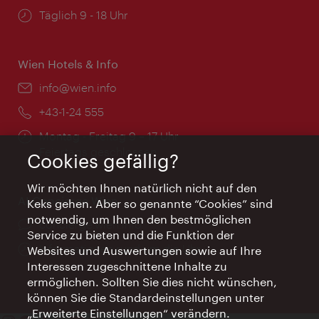
Öffnungszeiten:
Täglich 9 - 18 Uhr
Wien Hotels & Info
Email:
info@wien.info
Telefon:
+43-1-24 555
Öffnungszeiten:
Montag - Freitag 9 – 17 Uhr
Feiertags geschlossen
Cookies gefällig?
Wir möchten Ihnen natürlich nicht auf den
AI Concierge Wien
Keks gehen. Aber so genannte “Cookies” sind
notwendig, um Ihnen den bestmöglichen
Ort:
concierge.wien.info
Service zu bieten und die Funktion der
Öffnungszeiten:
Informationen rund um die Uhr
Websites und Auswertungen sowie auf Ihre
Interessen zugeschnittene Inhalte zu
ermöglichen. Sollten Sie dies nicht wünschen,
können Sie die Standardeinstellungen unter
„Erweiterte Einstellungen“ verändern.