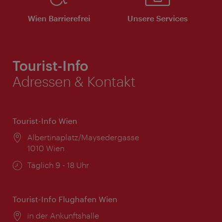
Wien Barrierefrei
Unsere Services
Tourist-Info
Adressen & Kontakt
Tourist-Info Wien
Ort:
Albertinaplatz/Maysedergasse
1010 Wien
Öffnungszeiten:
Täglich 9 - 18 Uhr
Tourist-Info Flughafen Wien
Ort:
in der Ankunftshalle