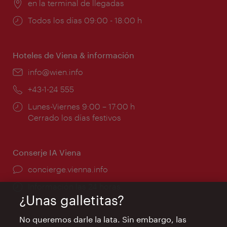
Lugar:
en la terminal de llegadas
Horarios
Todos los días 09:00 - 18:00 h
de
apertura:
Hoteles de Viena & información
e-
info@wien.info
mail:
Teléfono:
+43-1-24 555
Horarios
Lunes-Viernes 9:00 – 17:00 h
de
Cerrado los días festivos
apertura:
Conserje IA Viena
concierge.vienna.info
Información las 24 horas
¿Unas galletitas?
No queremos darle la lata. Sin embargo, las