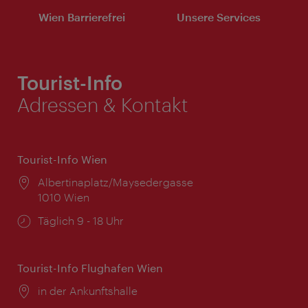
Wien Barrierefrei
Unsere Services
Tourist-Info
Adressen & Kontakt
Tourist-Info Wien
Ort:
Albertinaplatz/Maysedergasse
1010 Wien
Öffnungszeiten:
Täglich 9 - 18 Uhr
Tourist-Info Flughafen Wien
Ort:
in der Ankunftshalle