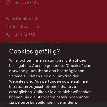
Öffnungszeiten:
Täglich 9 - 18 Uhr
Wien Hotels & Info
Email:
info@wien.info
Telefon:
+43-1-24 555
Öffnungszeiten:
Montag - Freitag 9 – 17 Uhr
Feiertags geschlossen
Cookies gefällig?
Wir möchten Ihnen natürlich nicht auf den
AI Concierge Wien
Keks gehen. Aber so genannte “Cookies” sind
notwendig, um Ihnen den bestmöglichen
Ort:
concierge.wien.info
Service zu bieten und die Funktion der
Öffnungszeiten:
Informationen rund um die Uhr
Websites und Auswertungen sowie auf Ihre
Interessen zugeschnittene Inhalte zu
ermöglichen. Sollten Sie dies nicht wünschen,
können Sie die Standardeinstellungen unter
„Erweiterte Einstellungen“ verändern.