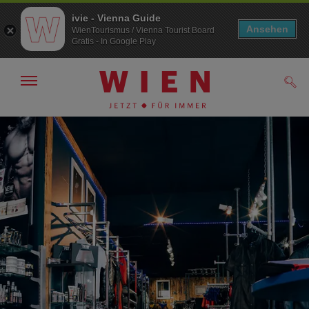
ivie - Vienna Guide
Ansehen
WienTourismus / Vienna Tourist Board
Gratis - In Google Play
Navigation
Such
anzeigen/
ausblenden
Zur
Zum
Navigation
Inhalt