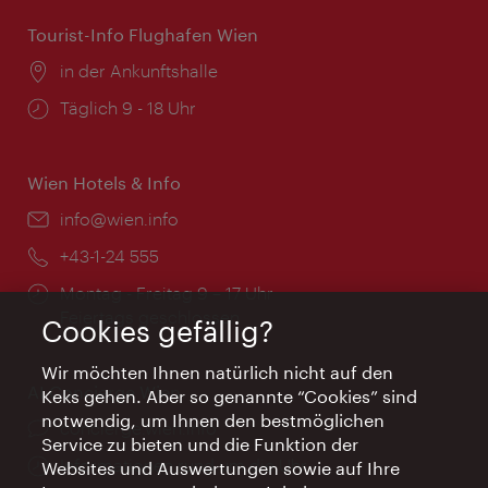
Tourist-Info Flughafen Wien
Ort:
in der Ankunftshalle
Öffnungszeiten:
Täglich 9 - 18 Uhr
Wien Hotels & Info
Email:
info@wien.info
Telefon:
+43-1-24 555
Öffnungszeiten:
Montag - Freitag 9 – 17 Uhr
Feiertags geschlossen
Cookies gefällig?
Wir möchten Ihnen natürlich nicht auf den
AI Concierge Wien
Keks gehen. Aber so genannte “Cookies” sind
notwendig, um Ihnen den bestmöglichen
Ort:
concierge.wien.info
Service zu bieten und die Funktion der
Öffnungszeiten:
Informationen rund um die Uhr
Websites und Auswertungen sowie auf Ihre