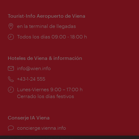
de
apertura:
Tourist-Info Aeropuerto de Viena
Lugar:
en la terminal de llegadas
Horarios
Todos los días 09:00 - 18:00 h
de
apertura:
Hoteles de Viena & información
e-
info@wien.info
mail:
Teléfono:
+43-1-24 555
Horarios
Lunes-Viernes 9:00 – 17:00 h
de
Cerrado los días festivos
apertura:
Conserje IA Viena
concierge.vienna.info
Información las 24 horas