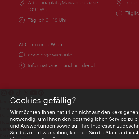
Ort:
Albertinaplatz/Maysedergasse
Ort:
in der
1010 Wien
Öffnu
Täglic
Öffnungszeiten:
Täglich 9 - 18 Uhr
AI Concierge Wien
Ort:
concierge.wien.info
Öffnungszeiten:
Informationen rund um die Uhr
Cookies gefällig?
Kontakt
Impressum
Wir möchten Ihnen natürlich nicht auf den Keks gehen
Datenschutz
notwendig, um Ihnen den bestmöglichen Service zu bi
Nutzungsbedingungen
und Auswertungen sowie auf Ihre Interessen zugeschni
Barrierefreiheit
Sie dies nicht wünschen, können Sie die Standardeinst
Presse-Kontakt