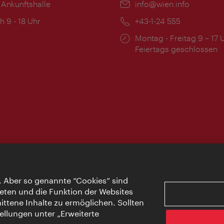
 Ankunftshalle
Email:
info@wien.info
ngszeiten:
h 9 - 18 Uhr
Telefon:
+43-1-24 555
Öffnungszeiten:
Montag - Freitag 9 – 17 
Feiertags geschlossen
. Aber so genannte “Cookies” sind
eten und die Funktion der Websites
ttene Inhalte zu ermöglichen. Sollten
ellungen unter „Erweiterte