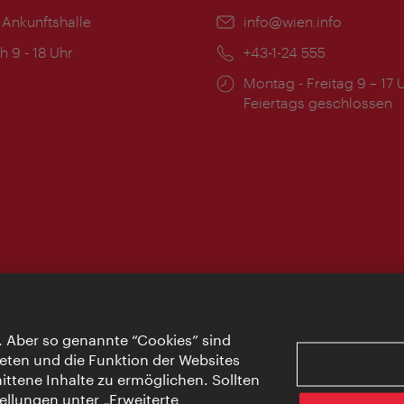
 Ankunftshalle
Email:
info@wien.info
ngszeiten:
h 9 - 18 Uhr
Telefon:
+43-1-24 555
Öffnungszeiten:
Montag - Freitag 9 – 17 
Feiertags geschlossen
. Aber so genannte “Cookies” sind
eten und die Funktion der Websites
ttene Inhalte zu ermöglichen. Sollten
ellungen unter „Erweiterte