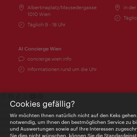
Ort:
Albertinaplatz/Maysedergasse
Ort:
in der
1010 Wien
Öffnu
Täglic
Öffnungszeiten:
Täglich 9 - 18 Uhr
AI Concierge Wien
Ort:
concierge.wien.info
Öffnungszeiten:
Informationen rund um die Uhr
Cookies gefällig?
Kontakt
Impressum
Wir möchten Ihnen natürlich nicht auf den Keks gehen
Datenschutz
notwendig, um Ihnen den bestmöglichen Service zu bi
Nutzungsbedingungen
und Auswertungen sowie auf Ihre Interessen zugeschni
Barrierefreiheit
Sie dies nicht wünschen, können Sie die Standardeinst