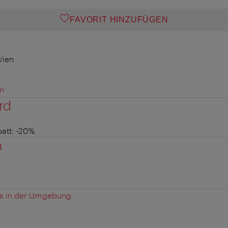
FAVORIT HINZUFÜGEN
Wien
m
rd
att
: -20%
n
es in der Umgebung