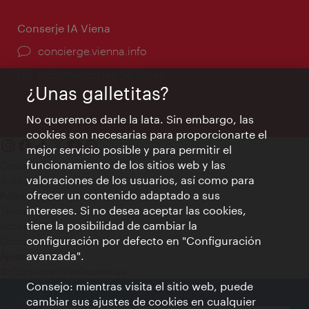
Conserje IA Viena
concierge.vienna.info
Información las 24 horas
¿Unas galletitas?
No queremos darle la lata. Sin embargo, las
cookies son necesarias para proporcionarte el
mejor servicio posible y para permitir el
funcionamiento de los sitios web y las
Contacto
valoraciones de los usuarios, así como para
Aviso legal
ofrecer un contenido adaptado a sus
Política de privacidad de datos
intereses. Si no desea aceptar las cookies,
Terms of Use
tiene la posibilidad de cambiar la
Accesibilidad
configuración por defecto en "Configuración
Contacto para la prensa
avanzada".
Ajustes de cookie
© Copyright WienTourismus
Consejo: mientras visita el sitio web, puede
cambiar sus ajustes de cookies en cualquier