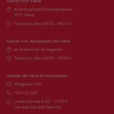
Tourist-Info Viena
Lugar:
Albertinaplatz/Maysedergasse
1010 Viena
Horarios
Todos los días 09:00 - 18:00 h
de
apertura:
Tourist-Info Aeropuerto de Viena
Lugar:
en la terminal de llegadas
Horarios
Todos los días 09:00 - 18:00 h
de
apertura:
Hoteles de Viena & información
e-
info@wien.info
mail:
Teléfono:
+43-1-24 555
Horarios
Lunes-Viernes 9:00 – 17:00 h
de
Cerrado los días festivos
apertura: