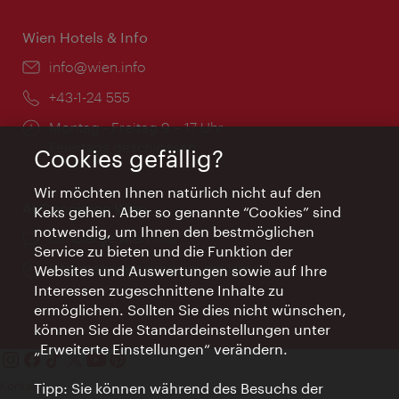
Wien Hotels & Info
Email:
info@wien.info
Telefon:
+43-1-24 555
Öffnungszeiten:
Montag - Freitag 9 – 17 Uhr
Feiertags geschlossen
Cookies gefällig?
Wir möchten Ihnen natürlich nicht auf den
AI Concierge Wien
Keks gehen. Aber so genannte “Cookies” sind
notwendig, um Ihnen den bestmöglichen
Ort:
concierge.wien.info
Service zu bieten und die Funktion der
Öffnungszeiten:
Informationen rund um die Uhr
Websites und Auswertungen sowie auf Ihre
Interessen zugeschnittene Inhalte zu
ermöglichen. Sollten Sie dies nicht wünschen,
können Sie die Standardeinstellungen unter
„Erweiterte Einstellungen“ verändern.
Kontakt
Tipp: Sie können während des Besuchs der