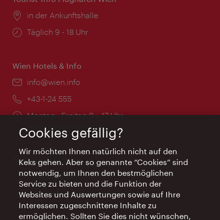
Ort:
in der Ankunftshalle
Öffnungszeiten:
Täglich 9 - 18 Uhr
Wien Hotels & Info
Email:
info@wien.info
Telefon:
+43-1-24 555
Öffnungszeiten:
Montag - Freitag 9 – 17 Uhr
Feiertags geschlossen
Cookies gefällig?
Wir möchten Ihnen natürlich nicht auf den
AI Concierge Wien
Keks gehen. Aber so genannte “Cookies” sind
notwendig, um Ihnen den bestmöglichen
Ort:
concierge.wien.info
Service zu bieten und die Funktion der
Öffnungszeiten:
Informationen rund um die Uhr
Websites und Auswertungen sowie auf Ihre
Interessen zugeschnittene Inhalte zu
ermöglichen. Sollten Sie dies nicht wünschen,