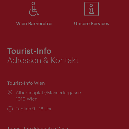
Wien Barrierefrei
Unsere Services
Tourist-Info
Adressen & Kontakt
Tourist-Info Wien
Ort:
Albertinaplatz/Maysedergasse
1010 Wien
Öffnungszeiten:
Täglich 9 - 18 Uhr
Tourist-Info Flughafen Wien