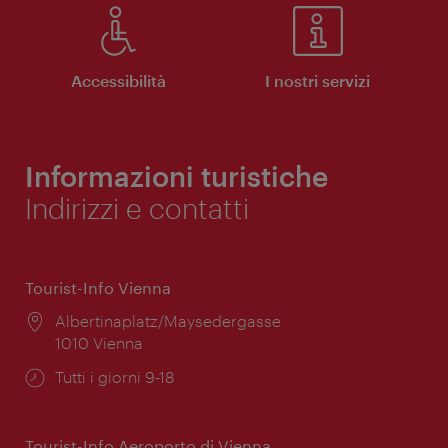
Accessibilità
I nostri servizi
Informazioni turistiche
Indirizzi e contatti
Tourist-Info Vienna
Posizione:
Albertinaplatz/Maysedergasse
1010 Vienna
Orari
Tutti i giorni 9-18
di
apertura:
Tourist-Info Aeroporto di Vienna