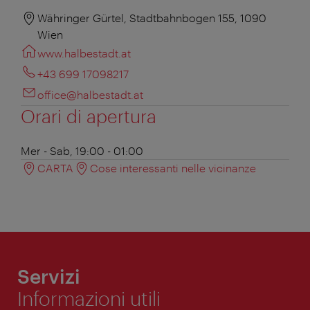
Währinger Gürtel, Stadtbahnbogen 155, 1090
Wien
www.halbestadt.at
+43 699 17098217
office@halbestadt.at
Orari di apertura
Mer - Sab, 19:00 - 01:00
CARTA
Cose interessanti nelle vicinanze
Servizi
Informazioni utili