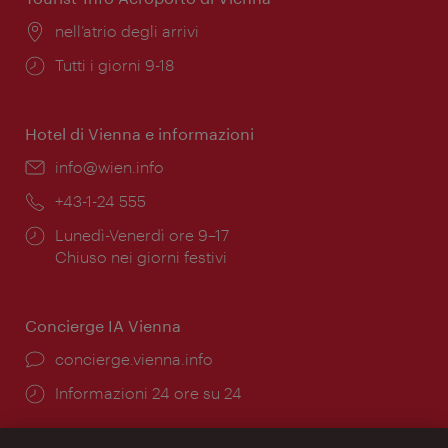
Posizione:
nell’atrio degli arrivi
Orari
Tutti i giorni 9-18
di
apertura:
Hotel di Vienna e informazioni
Email:
info@wien.info
Telefono:
+43-1-24 555
Orari
Lunedì-Venerdì ore 9–17
di
Chiuso nei giorni festivi
apertura:
Concierge IA Vienna
Ort:
concierge.vienna.info
Öffnungszeiten:
Informazioni 24 ore su 24