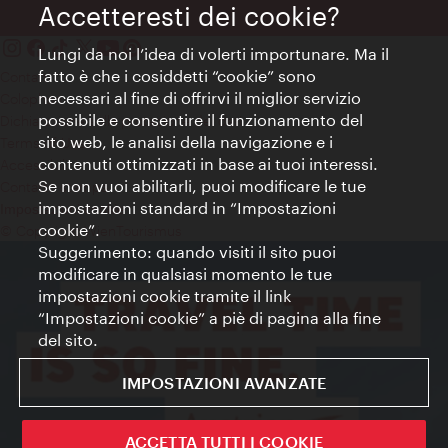
Accetteresti dei cookie?
Lungi da noi l’idea di volerti importunare. Ma il
fatto è che i cosiddetti “cookie” sono
Contatti
necessari al fine di offrirvi il miglior servizio
Colophon
possibile e consentire il funzionamento del
Dichiarazione sulla protezione dei dati
sito web, le analisi della navigazione e i
Terms of Use
contenuti ottimizzati in base ai tuoi interessi.
Accessibilità
Se non vuoi abilitarli, puoi modificare le tue
Contatto stampa
impostazioni standard in “Impostazioni
Impostazioni cookie
cookie”.
© Copyright WienTourismus
Suggerimento: quando visiti il sito puoi
modificare in qualsiasi momento le tue
impostazioni cookie tramite il link
“Impostazioni cookie” a piè di pagina alla fine
del sito.
IMPOSTAZIONI AVANZATE
ACCETTA TUTTI I COOKIE