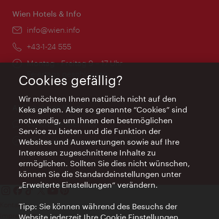
Wien Hotels & Info
Email:
info@wien.info
Telefon:
+43-1-24 555
Öffnungszeiten:
Montag - Freitag 9 – 17 Uhr
Feiertags geschlossen
Cookies gefällig?
Wir möchten Ihnen natürlich nicht auf den
AI Concierge Wien
Keks gehen. Aber so genannte “Cookies” sind
notwendig, um Ihnen den bestmöglichen
Ort:
concierge.wien.info
Service zu bieten und die Funktion der
Öffnungszeiten:
Informationen rund um die Uhr
Websites und Auswertungen sowie auf Ihre
Interessen zugeschnittene Inhalte zu
ermöglichen. Sollten Sie dies nicht wünschen,
können Sie die Standardeinstellungen unter
„Erweiterte Einstellungen“ verändern.
Kontakt
Tipp: Sie können während des Besuchs der
Impressum
Website jederzeit Ihre Cookie Einstellungen