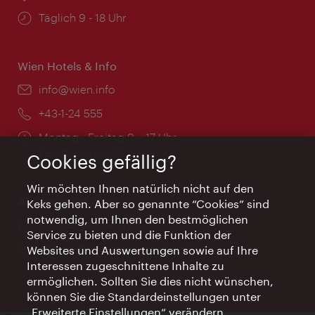
Öffnungszeiten:
Täglich 9 - 18 Uhr
Wien Hotels & Info
Email:
info@wien.info
Telefon:
+43-1-24 555
Öffnungszeiten:
Montag - Freitag 9 – 17 Uhr
Feiertags geschlossen
Cookies gefällig?
Wir möchten Ihnen natürlich nicht auf den
AI Concierge Wien
Keks gehen. Aber so genannte “Cookies” sind
notwendig, um Ihnen den bestmöglichen
Ort:
concierge.wien.info
Service zu bieten und die Funktion der
Öffnungszeiten:
Informationen rund um die Uhr
Websites und Auswertungen sowie auf Ihre
Interessen zugeschnittene Inhalte zu
ermöglichen. Sollten Sie dies nicht wünschen,
können Sie die Standardeinstellungen unter
„Erweiterte Einstellungen“ verändern.