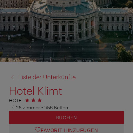
Zurück
Liste der Unterkünfte
zu:
Hotel Klimt
HOTEL
3 Sterne
26 Zimmer
56 Betten
BUCHEN
FAVORIT HINZUFÜGEN