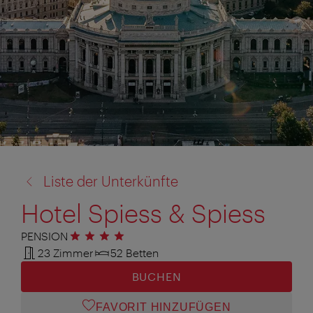
Zurück
Liste der Unterkünfte
zu:
Hotel Spiess & Spiess
PENSION
4 Sterne
23 Zimmer
52 Betten
BUCHEN
FAVORIT HINZUFÜGEN