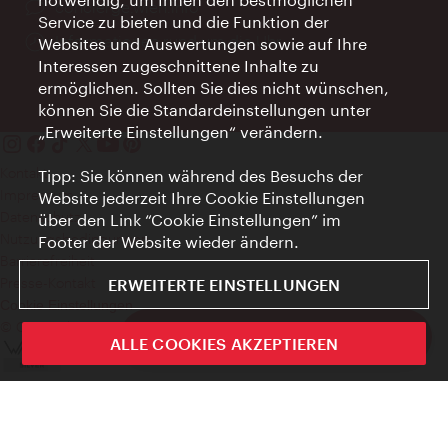
Ort:
concierge.wien.info
Service zu bieten und die Funktion der
Öffnungszeiten:
Informationen rund um die Uhr
Websites und Auswertungen sowie auf Ihre
Interessen zugeschnittene Inhalte zu
ermöglichen. Sollten Sie dies nicht wünschen,
können Sie die Standardeinstellungen unter
„Erweiterte Einstellungen“ verändern.
Kontakt
Tipp: Sie können während des Besuchs der
Impressum
Website jederzeit Ihre Cookie Einstellungen
Datenschutz
über den Link “Cookie Einstellungen” im
Nutzungsbedingungen
Footer der Website wieder ändern.
Barrierefreiheit
Presse-Kontakt
ERWEITERTE EINSTELLUNGEN
Cookie Einstellungen
© Copyright WienTourismus
ivie - Die offizielle City Guide App
ALLE COOKIES AKZEPTIEREN
Schlie