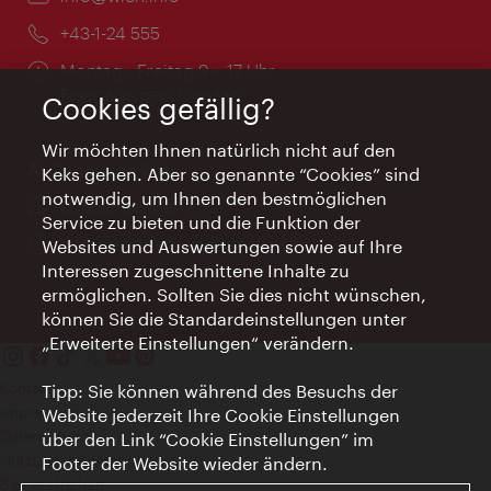
Telefon:
+43-1-24 555
Öffnungszeiten:
Montag - Freitag 9 – 17 Uhr
Feiertags geschlossen
Cookies gefällig?
Wir möchten Ihnen natürlich nicht auf den
AI Concierge Wien
Keks gehen. Aber so genannte “Cookies” sind
notwendig, um Ihnen den bestmöglichen
Ort:
concierge.wien.info
Service zu bieten und die Funktion der
Öffnungszeiten:
Informationen rund um die Uhr
Websites und Auswertungen sowie auf Ihre
Interessen zugeschnittene Inhalte zu
ermöglichen. Sollten Sie dies nicht wünschen,
können Sie die Standardeinstellungen unter
„Erweiterte Einstellungen“ verändern.
Kontakt
Tipp: Sie können während des Besuchs der
Impressum
Website jederzeit Ihre Cookie Einstellungen
Datenschutz
über den Link “Cookie Einstellungen” im
Nutzungsbedingungen
Footer der Website wieder ändern.
Barrierefreiheit