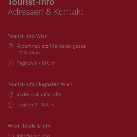
Tourist-Info
Adressen & Kontakt
Tourist-Info Wien
Ort:
Albertinaplatz/Maysedergasse
1010 Wien
Öffnungszeiten:
Täglich 9 - 18 Uhr
Tourist-Info Flughafen Wien
Ort:
in der Ankunftshalle
Öffnungszeiten:
Täglich 9 - 18 Uhr
Wien Hotels & Info
Email:
info@wien.info