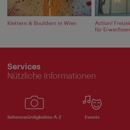
Klettern & Bouldern in Wien
Action! Freize
für Erwachse
Services
Nützliche Informationen
Sehenswürdigkeiten A-Z
Events