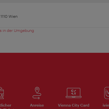
 1110 Wien
es in der Umgebung
tlicher
Anreise
Vienna City Card
ivi