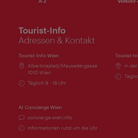
A-Z
Verkehr 
Tourist-Info
Adressen & Kontakt
Tourist-Info Wien
Tourist-I
Ort:
Albertinaplatz/Maysedergasse
Ort:
in der
1010 Wien
Öffnu
Täglic
Öffnungszeiten:
Täglich 9 - 18 Uhr
AI Concierge Wien
Ort:
concierge.wien.info
Öffnungszeiten:
Informationen rund um die Uhr