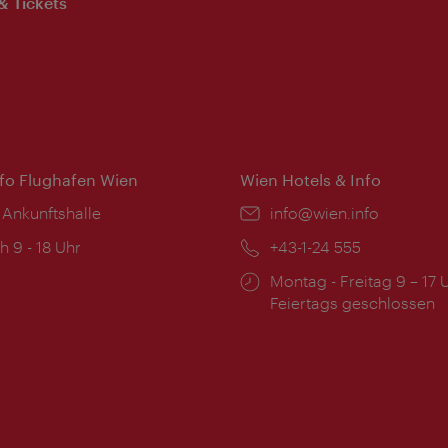
& Tickets
nfo Flughafen Wien
Wien Hotels & Info
 Ankunftshalle
Email:
info@wien.info
ngszeiten:
h 9 - 18 Uhr
Telefon:
+43-1-24 555
Öffnungszeiten:
Montag - Freitag 9 – 17 
Feiertags geschlossen