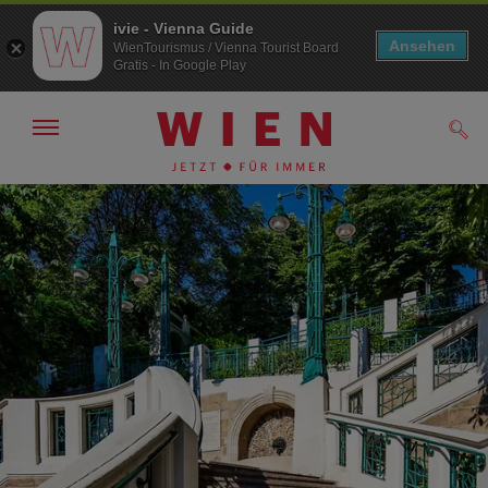
ivie - Vienna Guide
Ansehen
WienTourismus / Vienna Tourist Board
Gratis - In Google Play
Navigation
Such
anzeigen/
ausblenden
Zur
Zum
Navigation
Inhalt