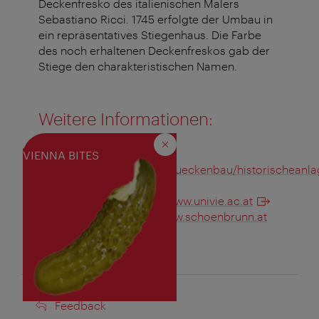
Deckenfresko des italienischen Malers
Sebastiano Ricci. 1745 erfolgte der Umbau in
ein repräsentatives Stiegenhaus. Die Farbe
des noch erhaltenen Deckenfreskos gab der
Stiege den charakteristischen Namen.
Weitere Informationen:
Schließen
Historische Stiegen:
VIENNA BITES
www.wien.gv.at/verkehr/brueckenbau/historischeanl
Hauptuniversität Wien:
www.univie.ac.at
Schloss Schönbrunn:
www.schoenbrunn.at
Feedback
Feedback