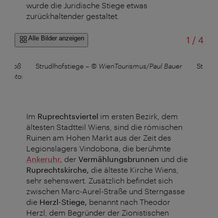
wurde die Juridische Stiege etwas
zurückhaltender gestaltet.
von
Alle Bilder anzeigen
1
/
4
Schloß
Strudlhofstiege
–
© WienTourismus/Paul Bauer
Strudl
./Foto:
Im
Ruprechtsviertel
im ersten Bezirk, dem
ältesten Stadtteil Wiens, sind die römischen
Ruinen am Hohen Markt aus der Zeit des
Legionslagers Vindobona, die berühmte
Ankeruhr,
der
Vermählungsbrunnen
und die
Ruprechtskirche,
die älteste Kirche Wiens,
sehr sehenswert. Zusätzlich befindet sich
zwischen Marc-Aurel-Straße und Sterngasse
die
Herzl-Stiege,
benannt nach Theodor
Herzl, dem Begründer der Zionistischen