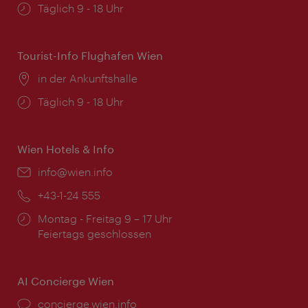
Öffnungszeiten:
Täglich 9 - 18 Uhr
Tourist-Info Flughafen Wien
Ort:
in der Ankunftshalle
Öffnungszeiten:
Täglich 9 - 18 Uhr
Wien Hotels & Info
Email:
info@wien.info
Telefon:
+43-1-24 555
Öffnungszeiten:
Montag - Freitag 9 – 17 Uhr
Feiertags geschlossen
AI Concierge Wien
Ort:
concierge.wien.info