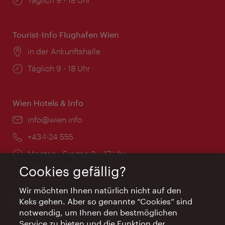
Tourist-Info Flughafen Wien
Ort:
in der Ankunftshalle
Öffnungszeiten:
Täglich 9 - 18 Uhr
Wien Hotels & Info
Email:
info@wien.info
Telefon:
+43-1-24 555
Öffnungszeiten:
Montag - Freitag 9 – 17 Uhr
Feiertags geschlossen
Cookies gefällig?
Wir möchten Ihnen natürlich nicht auf den
AI Concierge Wien
Keks gehen. Aber so genannte “Cookies” sind
notwendig, um Ihnen den bestmöglichen
Ort:
concierge.wien.info
Service zu bieten und die Funktion der