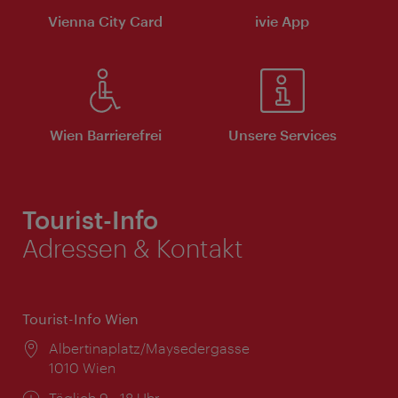
Vienna City Card
ivie App
Wien Barrierefrei
Unsere Services
Tourist-Info
Adressen & Kontakt
Tourist-Info Wien
Ort:
Albertinaplatz/Maysedergasse
1010 Wien
Öffnungszeiten:
Täglich 9 - 18 Uhr