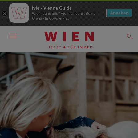
ivie - Vienna Guide
Ansehen
WienTourismus / Vienna Tourist Board
Gratis - In Google Play
Navigation
Such
anzeigen/
ausblenden
Zur
Zum
Navigation
Inhalt