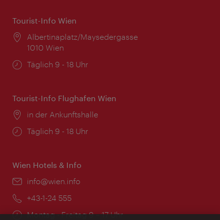
Tourist-Info Wien
Ort:
Albertinaplatz/Maysedergasse
1010 Wien
Öffnungszeiten:
Täglich 9 - 18 Uhr
Tourist-Info Flughafen Wien
Ort:
in der Ankunftshalle
Öffnungszeiten:
Täglich 9 - 18 Uhr
Wien Hotels & Info
Email:
info@wien.info
Telefon:
+43-1-24 555
Öffnungszeiten:
Montag - Freitag 9 – 17 Uhr