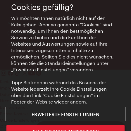
Feiertags geschlossen
Cookies gefällig?
Wir möchten Ihnen natürlich nicht auf den
AI Concierge Wien
Keks gehen. Aber so genannte “Cookies” sind
notwendig, um Ihnen den bestmöglichen
Ort:
concierge.wien.info
Service zu bieten und die Funktion der
Öffnungszeiten:
Informationen rund um die Uhr
Websites und Auswertungen sowie auf Ihre
Interessen zugeschnittene Inhalte zu
ermöglichen. Sollten Sie dies nicht wünschen,
können Sie die Standardeinstellungen unter
„Erweiterte Einstellungen“ verändern.
Kontakt
Tipp: Sie können während des Besuchs der
Impressum
Website jederzeit Ihre Cookie Einstellungen
Datenschutz
über den Link “Cookie Einstellungen” im
Nutzungsbedingungen
Footer der Website wieder ändern.
Barrierefreiheit
Presse-Kontakt
ERWEITERTE EINSTELLUNGEN
Cookie Einstellungen
© Copyright WienTourismus
ivie - Die offizielle City Guide App