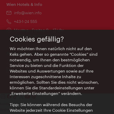
Wien Hotels & Info
Email:
info@wien.info
Telefon:
+43-1-24 555
Öffnungszeiten:
Montag - Freitag 9 – 17 Uhr
Feiertags geschlossen
Cookies gefällig?
Wir möchten Ihnen natürlich nicht auf den
AI Concierge Wien
Keks gehen. Aber so genannte “Cookies” sind
notwendig, um Ihnen den bestmöglichen
Ort:
concierge.wien.info
Service zu bieten und die Funktion der
Öffnungszeiten:
Informationen rund um die Uhr
Websites und Auswertungen sowie auf Ihre
Interessen zugeschnittene Inhalte zu
ermöglichen. Sollten Sie dies nicht wünschen,
können Sie die Standardeinstellungen unter
„Erweiterte Einstellungen“ verändern.
Kontakt
Tipp: Sie können während des Besuchs der
Impressum
Website jederzeit Ihre Cookie Einstellungen