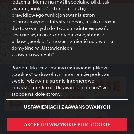
jedzenia. Mamy na myśli specjalne pliki, tak
zwane „cookies”, które są niezbędne do
prawidłowego funkcjonowania stron
Kontakt
internetowych, statystyk i ocen, a także treści
Credits
dostosowanych do Twoich zainteresowań.
Zgoda na przetwarzanie danych osobowych
Jeśli nie wyrażasz zgody na korzystanie z
Terms of Use
plików „cookies”, możesz zmienić ustawienia
Dostępność
domyślne w „Ustawieniach
Kontakt prasowy
zaawansowanych”.
Ustawienia cookies
© Copyright Wien Tourismus
Porada: Możesz zmienić ustawienia plików
„cookies” w dowolnym momencie podczas
swojej wizyty na stronie internetowej,
korzystając z linku „Ustawienia cookies” w
stopce na dole strony.
USTAWIENIACH ZAAWANSOWANYCH
AKCEPTUJ WSZYSTKIE PLIKI COOKIE