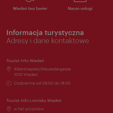
Wiedeń bez barier
Nasze usługi
Informacja turystyczna
Adresy i dane kontaktowe
Tourist-Info Wiedeń
Miejsce:
Albertinaplatz/Maysedergasse
1010 Wiedeń
Godziny
Codziennie od 09.00 do 18.00
otwarcia:
Tourist-Info Lotnisko Wiedeń
Miejsce:
w hali przylotów