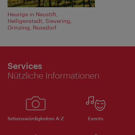
Heurige in Neustift,
Heiligenstadt, Sievering,
Grinzing, Nussdorf
Services
Nützliche Informationen
Sehenswürdigkeiten A-Z
Events