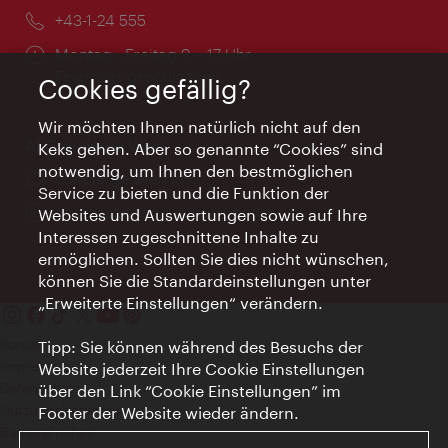
Telefon:
+43-1-24 555
Öffnungszeiten:
Montag - Freitag 9 – 17 Uhr
Feiertags geschlossen
Cookies gefällig?
Wir möchten Ihnen natürlich nicht auf den
AI Concierge Wien
Keks gehen. Aber so genannte “Cookies” sind
notwendig, um Ihnen den bestmöglichen
Ort:
concierge.wien.info
Service zu bieten und die Funktion der
Öffnungszeiten:
Informationen rund um die Uhr
Websites und Auswertungen sowie auf Ihre
Interessen zugeschnittene Inhalte zu
ermöglichen. Sollten Sie dies nicht wünschen,
können Sie die Standardeinstellungen unter
„Erweiterte Einstellungen“ verändern.
Kontakt
Tipp: Sie können während des Besuchs der
Impressum
Website jederzeit Ihre Cookie Einstellungen
Datenschutz
über den Link “Cookie Einstellungen” im
Nutzungsbedingungen
Footer der Website wieder ändern.
Barrierefreiheit