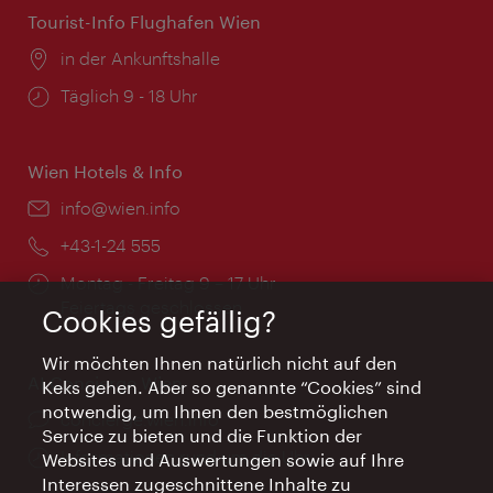
Tourist-Info Flughafen Wien
Ort:
in der Ankunftshalle
Öffnungszeiten:
Täglich 9 - 18 Uhr
Wien Hotels & Info
Email:
info@wien.info
Telefon:
+43-1-24 555
Öffnungszeiten:
Montag - Freitag 9 – 17 Uhr
Feiertags geschlossen
Cookies gefällig?
Wir möchten Ihnen natürlich nicht auf den
AI Concierge Wien
Keks gehen. Aber so genannte “Cookies” sind
notwendig, um Ihnen den bestmöglichen
Ort:
concierge.wien.info
Service zu bieten und die Funktion der
Öffnungszeiten:
Informationen rund um die Uhr
Websites und Auswertungen sowie auf Ihre
Interessen zugeschnittene Inhalte zu