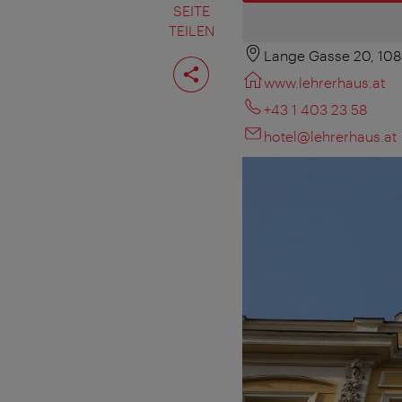
SEITE
TEILEN
Lange Gasse 20, 10
Seite
teilen
www.lehrerhaus.at
+43 1 403 23 58
hotel@lehrerhaus.at