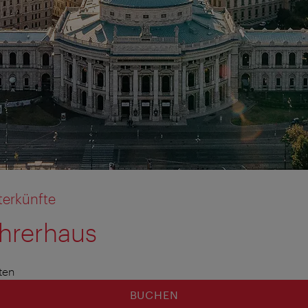
terkünfte
hrerhaus
ten
BUCHEN