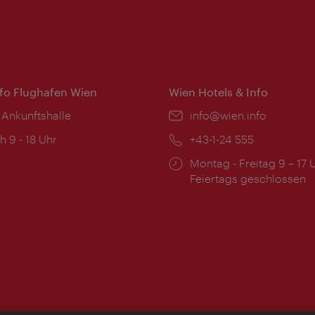
nfo Flughafen Wien
Wien Hotels & Info
 Ankunftshalle
Email:
info@wien.info
ngszeiten:
h 9 - 18 Uhr
Telefon:
+43-1-24 555
Öffnungszeiten:
Montag - Freitag 9 – 17 
Feiertags geschlossen