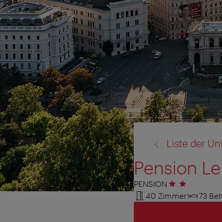
Zurück
Liste der Un
zu:
Pension Le
PENSION
2 Sterne
40 Zimmer
73 Bet