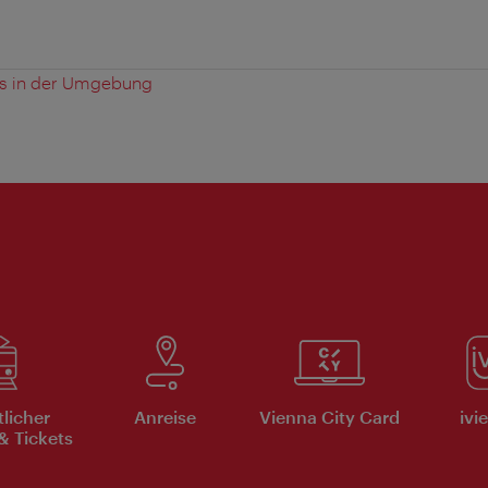
es in der Umgebung
tlicher
Anreise
Vienna City Card
ivi
& Tickets