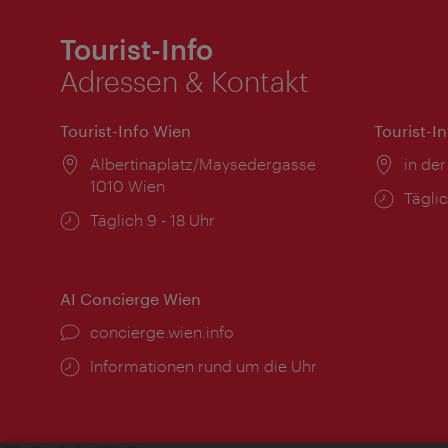
Tourist-Info
Adressen & Kontakt
Tourist-Info Wien
Tourist-I
Ort:
Albertinaplatz/Maysedergasse
Ort:
in der
1010 Wien
Öffnu
Täglic
Öffnungszeiten:
Täglich 9 - 18 Uhr
AI Concierge Wien
Ort:
concierge.wien.info
Öffnungszeiten:
Informationen rund um die Uhr