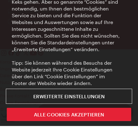
AI Concierge Wien
Keks gehen. Aber so genannte “Cookies” sind
notwendig, um Ihnen den bestmöglichen
Ort:
concierge.wien.info
Service zu bieten und die Funktion der
Öffnungszeiten:
Informationen rund um die Uhr
Websites und Auswertungen sowie auf Ihre
Interessen zugeschnittene Inhalte zu
ermöglichen. Sollten Sie dies nicht wünschen,
können Sie die Standardeinstellungen unter
„Erweiterte Einstellungen“ verändern.
Kontakt
Tipp: Sie können während des Besuchs der
Impressum
Website jederzeit Ihre Cookie Einstellungen
Datenschutz
über den Link “Cookie Einstellungen” im
Nutzungsbedingungen
Footer der Website wieder ändern.
Barrierefreiheit
Presse-Kontakt
ERWEITERTE EINSTELLUNGEN
Cookie Einstellungen
© Copyright WienTourismus
ivie - Die offizielle City Guide App
ALLE COOKIES AKZEPTIEREN
Schlie