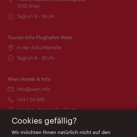
1010 Wien
Öffnungszeiten:
Täglich 9 - 18 Uhr
Tourist-Info Flughafen Wien
Ort:
in der Ankunftshalle
Öffnungszeiten:
Täglich 9 - 18 Uhr
Wien Hotels & Info
Email:
info@wien.info
Telefon:
+43-1-24 555
Öffnungszeiten:
Montag - Freitag 9 – 17 Uhr
Feiertags geschlossen
Cookies gefällig?
Wir möchten Ihnen natürlich nicht auf den