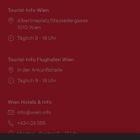
Tourist-Info Wien
Ort:
Albertinaplatz/Maysedergasse
1010 Wien
Öffnungszeiten:
Täglich 9 - 18 Uhr
Tourist-Info Flughafen Wien
Ort:
in der Ankunftshalle
Öffnungszeiten:
Täglich 9 - 18 Uhr
Wien Hotels & Info
Email:
info@wien.info
Telefon:
+43-1-24 555
Öffnungszeiten:
Montag - Freitag 9 – 17 Uhr