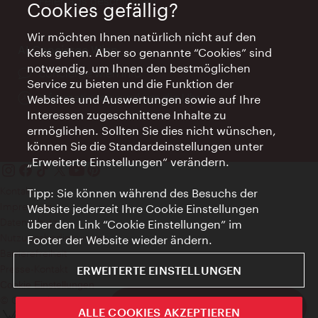
Feiertags geschlossen
Cookies gefällig?
Wir möchten Ihnen natürlich nicht auf den
AI Concierge Wien
Keks gehen. Aber so genannte “Cookies” sind
notwendig, um Ihnen den bestmöglichen
Ort:
concierge.wien.info
Service zu bieten und die Funktion der
Öffnungszeiten:
Informationen rund um die Uhr
Websites und Auswertungen sowie auf Ihre
Interessen zugeschnittene Inhalte zu
ermöglichen. Sollten Sie dies nicht wünschen,
können Sie die Standardeinstellungen unter
„Erweiterte Einstellungen“ verändern.
Kontakt
Tipp: Sie können während des Besuchs der
Impressum
Website jederzeit Ihre Cookie Einstellungen
Datenschutz
über den Link “Cookie Einstellungen” im
Nutzungsbedingungen
Footer der Website wieder ändern.
Barrierefreiheit
Presse-Kontakt
ERWEITERTE EINSTELLUNGEN
Cookie Einstellungen
© Copyright WienTourismus
Wien-Newsletter abonnieren
ALLE COOKIES AKZEPTIEREN