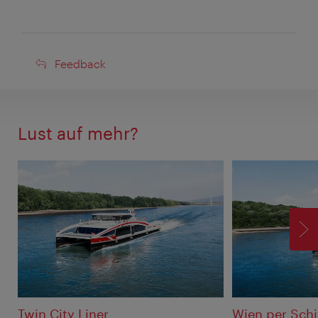
Feedback
Feedback
Lust auf mehr?
V
Twin City Liner
Wien per Schi