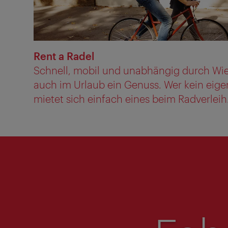
Rent a Radel
Schnell, mobil und unabhängig durch Wien
auch im Urlaub ein Genuss. Wer kein eige
mietet sich einfach eines beim Radverleih