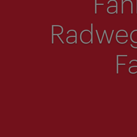
Fah
Radweg
F