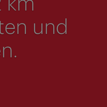
2 km
ten und
n.