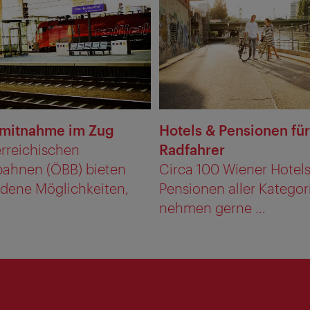
dmitnahme im Zug
Hotels & Pensionen für
erreichischen
Radfahrer
ahnen (ÖBB) bieten
Circa 100 Wiener Hotel
edene Möglichkeiten,
Pensionen aller Kategor
nehmen gerne ...