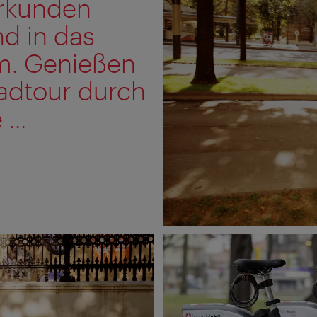
erkunden
nd in das
m. Genießen
Radtour durch
...