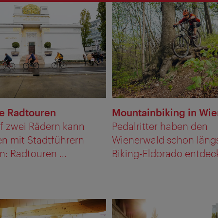
e Radtouren
Mountainbiking in Wie
f zwei Rädern kann
Pedalritter haben den
n mit Stadtführern
Wienerwald schon längs
: Radtouren ...
Biking-Eldorado entdeckt