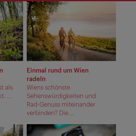
n
Einmal rund um Wien
radeln
t als
Wiens schönste
. ...
Sehenswürdigkeiten und
Rad-Genuss miteinander
verbinden? Die ...