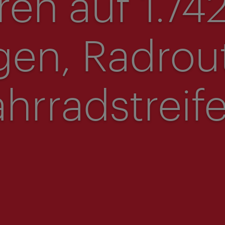
ren auf 1.74
en, Radrou
ahrradstreife