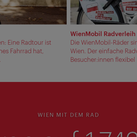
WienMobil Radverleih
: Eine Radtour ist
Die WienMobil-Räder si
nes Fahrrad hat,
Wien. Der einfache Radv
.
Besucher:innen flexibel 
WIEN MIT DEM RAD