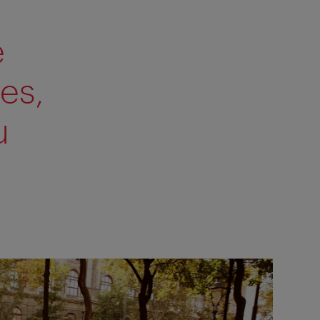
e
es,
u