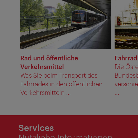
Rad und öffentliche
Fahrra
Verkehrsmittel
Die Öst
Was Sie beim Transport des
Bundesb
Fahrrades in den öffentlichen
verschi
Verkehrsmitteln ...
...
Services
Nützliche Informationen