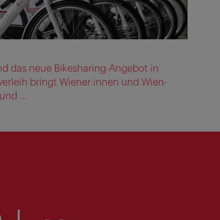
nd das neue Bikesharing-Angebot in
erleih bringt Wiener:innen und Wien-
und ...