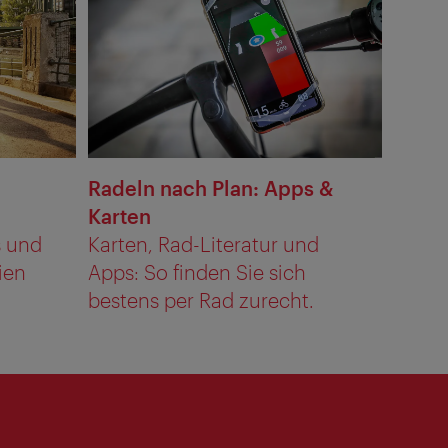
Radeln nach Plan: Apps &
Karten
s und
Karten, Rad-Literatur und
ien
Apps: So finden Sie sich
bestens per Rad zurecht.