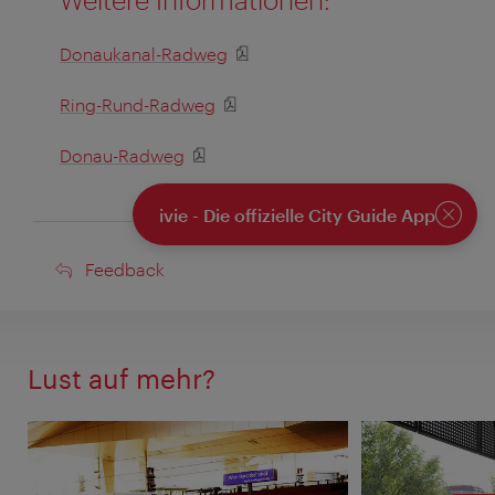
Donaukanal-Radweg
Ring-Rund-Radweg
Donau-Radweg
ivie - Die offizielle City Guide App
Schlie
Feedback
Feedback
Lust auf mehr?