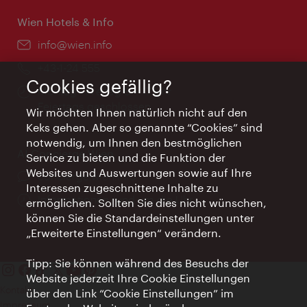
Wien Hotels & Info
Email:
info@wien.info
Telefon:
+43-1-24 555
Cookies gefällig?
Öffnungszeiten:
Montag - Freitag 9 – 17 Uhr
Feiertags geschlossen
Wir möchten Ihnen natürlich nicht auf den
Keks gehen. Aber so genannte “Cookies” sind
notwendig, um Ihnen den bestmöglichen
AI Concierge Wien
Service zu bieten und die Funktion der
Websites und Auswertungen sowie auf Ihre
Ort:
concierge.wien.info
Interessen zugeschnittene Inhalte zu
Öffnungszeiten:
Informationen rund um die Uhr
ermöglichen. Sollten Sie dies nicht wünschen,
können Sie die Standardeinstellungen unter
„Erweiterte Einstellungen“ verändern.
Tipp: Sie können während des Besuchs der
Website jederzeit Ihre Cookie Einstellungen
Kontakt
über den Link “Cookie Einstellungen” im
Impressum