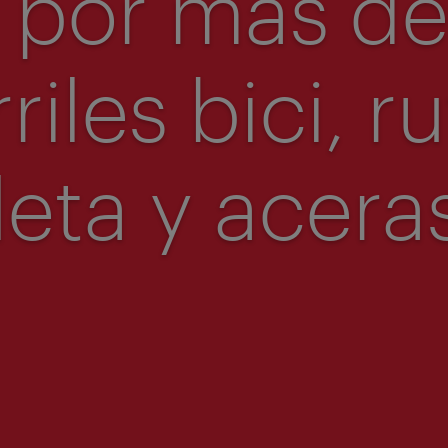
 por más de
riles bici, r
leta y aceras