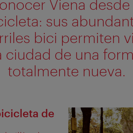
onocer Viena desde 
cicleta: sus abundan
rriles bici permiten vi
a ciudad de una for
totalmente nueva.
icicleta de