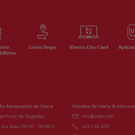
orte
Cómo llegar
Vienna City Card
Aplicac
billetes
nfo Aeropuerto de Viena
Hoteles de Viena & informa
:
terminal de llegadas
e-
info@wien.info
mail:
ios
 los días 09:00 - 18:00 h
Teléfono:
+43-1-24 555