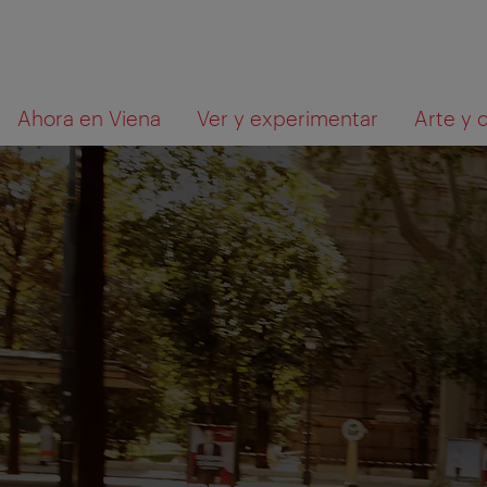
A
Al
Qué
Ahora en Viena
Ver y experimentar
Arte y 
la
contenido
está
navegación
buscando?