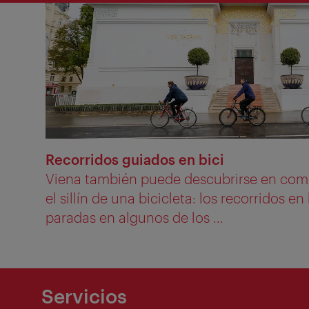
Recorridos guiados en bici
Viena también puede descubrirse en com
el sillín de una bicicleta: los recorridos e
paradas en algunos de los ...
Servicios