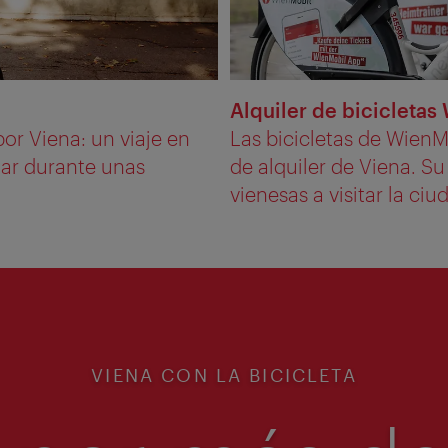
Alquiler de bicicletas
or Viena: un viaje en
Las bicicletas de WienMo
tar durante unas
de alquiler de Viena. Su
vienesas a visitar la ciud
VIENA CON LA BICICLETA