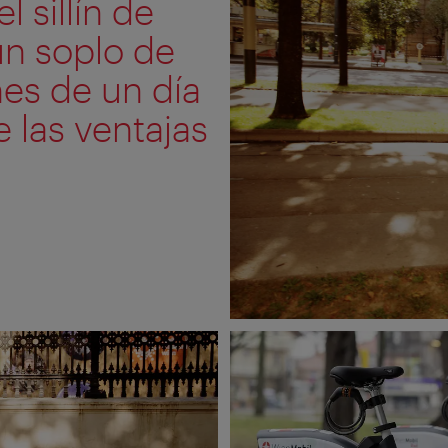
 sillín de
un soplo de
nes de un día
e las ventajas