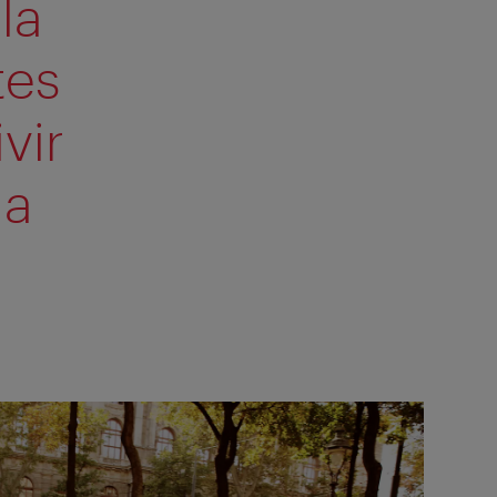
la
tes
vir
ma