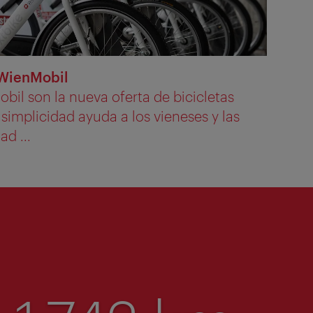
 WienMobil
bil son la nueva oferta de bicicletas
 simplicidad ayuda a los vieneses y las
ad ...