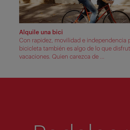
Alquile una bici
Con rapidez, movilidad e independencia p
bicicleta también es algo de lo que disfru
vacaciones. Quien carezca de ...