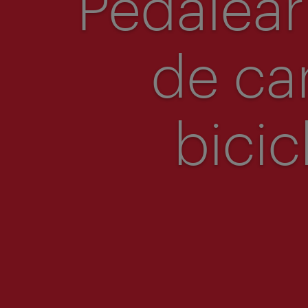
Pedalear
de car
bicic