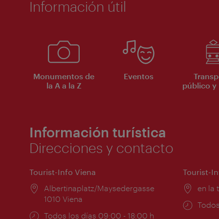
Información útil
Monumentos de
Eventos
Transp
la A a la Z
público y 
Información turística
Direcciones y contacto
Tourist-Info Viena
Tourist-I
Lugar:
Albertinaplatz/Maysedergasse
Lugar
en la 
1010 Viena
Horar
Todos
Horarios
Todos los días 09:00 - 18:00 h
de