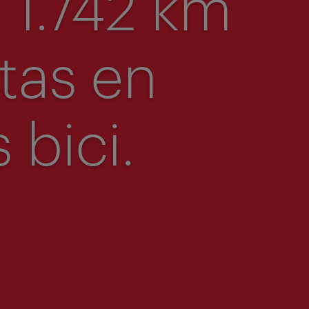
 1.742 km
utas en
 bici.