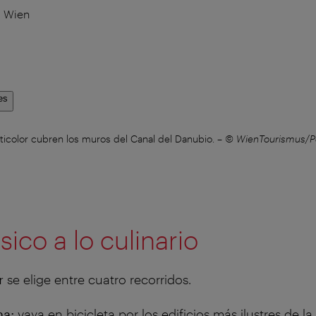
0 Wien
es
lticolor cubren los muros del Canal del Danubio.
–
© WienTourismus/P
sico a lo culinario
r
se elige entre cuatro recorridos.
na:
vaya en bicicleta por los edificios más ilustres de la 