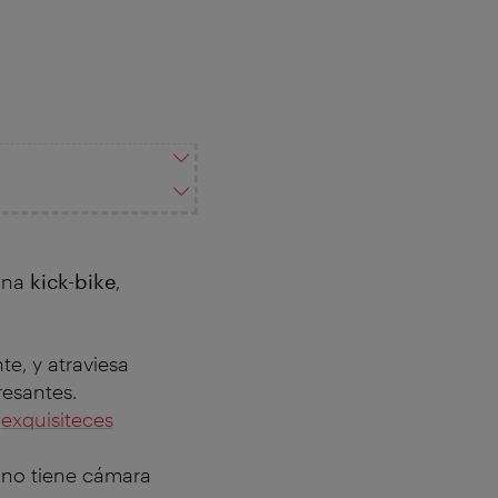
 una
kick-bike
,
e, y atraviesa
resantes.
s
exquisiteces
 no tiene cámara