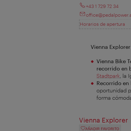
+43 1 729 72 34
office@pedalpower.
Horarios de apertura
Vienna Explore
Vienna Bike T
recorrido en b
Stadtpark
, la
Recorrido en 
oportunidad pe
forma cómoda 
Vienna Explorer
AÑADIR FAVORITO