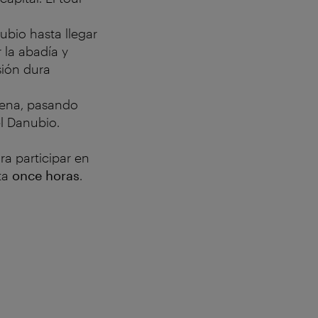
nubio hasta llegar
r la abadía y
sión dura
Viena, pasando
el Danubio.
ra participar en
ta
once horas
.