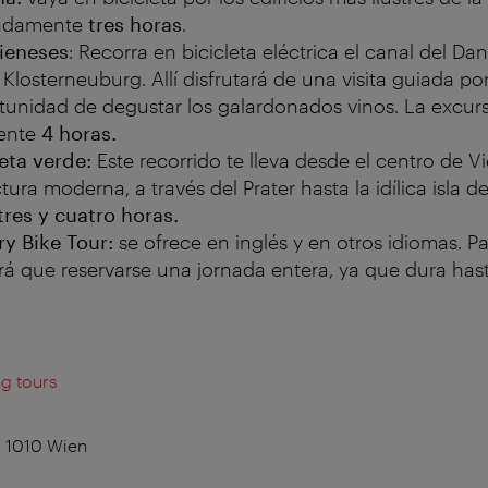
madamente
tres horas
.
ieneses
: Recorra en bicicleta eléctrica el canal del Da
 Klosterneuburg. Allí disfrutará de una visita guiada po
rtunidad de degustar los galardonados vinos. La excur
ente
4 horas.
leta verde:
Este recorrido te lleva desde el centro de 
tura moderna, a través del Prater hasta la idílica isla d
tres y cuatro horas.
y Bike Tour:
se ofrece en inglés y en otros idiomas. Pa
drá que reservarse una jornada entera, ya que dura has
ng tours
, 1010 Wien