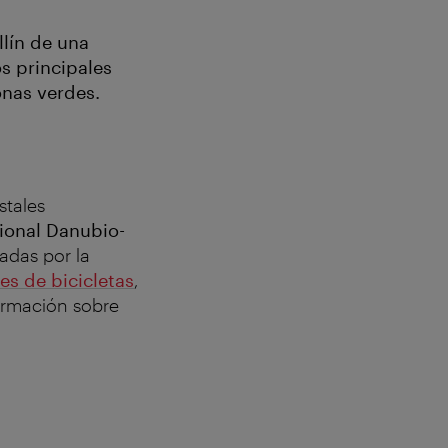
lín de una
os principales
onas verdes.
stales
ional Danubio-
adas por la
res de bicicletas
,
formación sobre