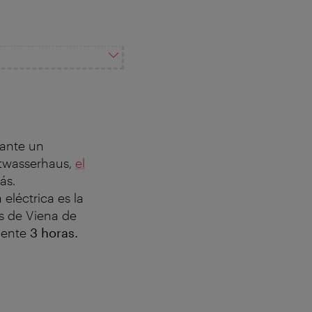
ante un
rtwasserhaus,
el
ás.
 eléctrica es la
és de Viena de
mente
3 horas.