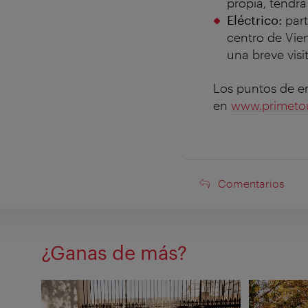
propia, tendrá 
Eléctrico:
part
centro de Vie
una breve visi
Los puntos de e
en
www.primetou
Comentarios
Comentarios
¿Ganas de más?