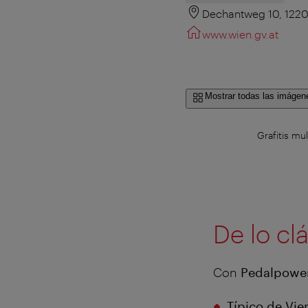
Dechantweg 10, 122
www.wien.gv.at
Mostrar todas las imágen
Grafitis mu
De lo clá
Con
Pedalpowe
Típico de Vie