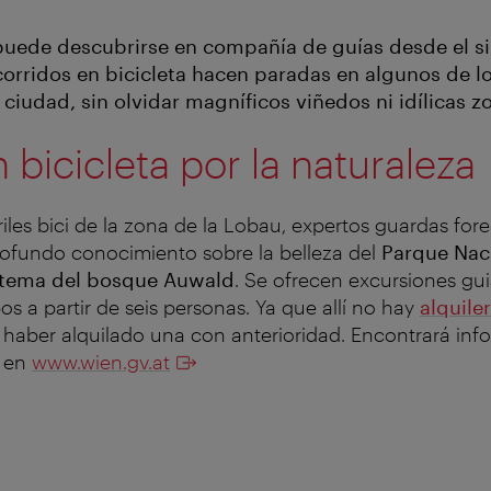
uede descubrirse en compañía de guías desde el sil
ecorridos en bicicleta hacen paradas en algunos de l
ciudad, sin olvidar magníficos viñedos ni idílicas z
 bicicleta por la naturaleza
riles bici de la zona de la Lobau, expertos guardas fore
ofundo conocimiento sobre la belleza del
Parque Nac
stema del bosque Auwald
. Se ofrecen excursiones gui
s a partir de seis personas. Ya que allí no hay
alquile
 haber alquilado una con anterioridad. Encontrará in
 en
www.wien.gv.at