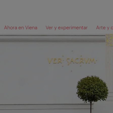
A
Al
Qué
Ahora en Viena
Ver y experimentar
Arte y 
la
contenido
está
navegación
buscando?