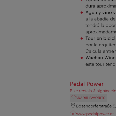
dura aproxi
Agua y vino v
a la abadía de
tendrá la opo
aproximadam
Tour en bicic
por la arquitec
Calcula entre
Wachau Winer
este tour ten
Pedal Power
Bike rentals & sightseei
AÑADIR FAVORITO
Bösendorferstraße 5
www.pedalpower.at