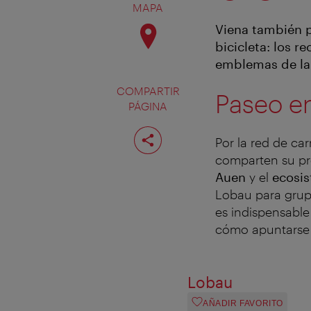
MAPA
Viena también p
bicicleta: los r
emblemas de la 
COMPARTIR
Paseo en
PÁGINA
Compartir
página
Por la red de car
comparten su pr
Auen
y el
ecosi
Lobau para grupo
es indispensable
cómo apuntarse
Lobau
AÑADIR FAVORITO