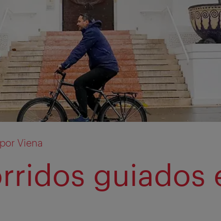
 por Viena
rridos guiados 