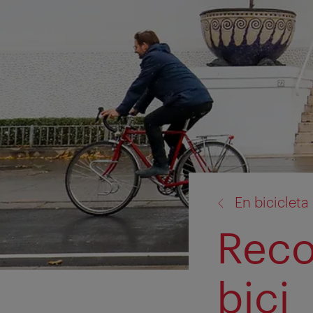
volver
En bicicleta
a:
Reco
bici