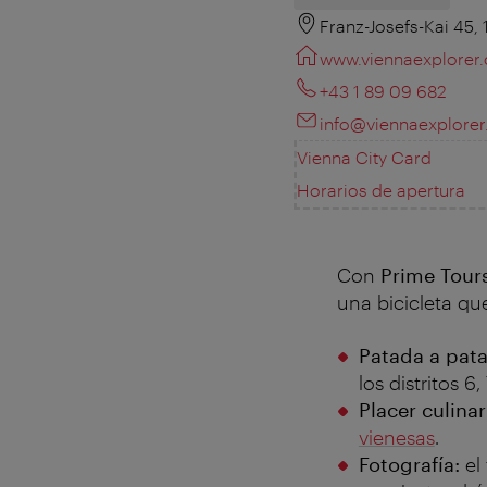
Franz-Josefs-Kai 45,
www.viennaexplorer
+43 1 89 09 682
info@viennaexplore
Vienna City Card
Horarios de apertura
Con
Prime Tour
una bicicleta qu
Patada a pat
los distritos 
Placer culinar
vienesas
.
Fotografía:
el