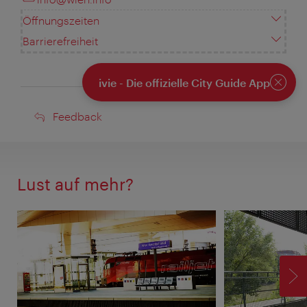
Öffnungszeiten
Barrierefreiheit
ivie - Die offizielle City Guide App
Schlie
Feedback
Feedback
Lust auf mehr?
V