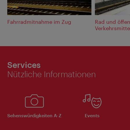
Fahrradmitnahme im Zug
Rad und öffen
Verkehrsmitte
Services
Nützliche Informationen
Sehenswürdigkeiten A-Z
Events