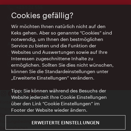
Telefon:
+43-1-24 555
Cookies gefällig?
Öffnungszeiten:
Montag - Freitag 9 – 17 Uhr
Feiertags geschlossen
Wir möchten Ihnen natürlich nicht auf den
Keks gehen. Aber so genannte “Cookies” sind
notwendig, um Ihnen den bestmöglichen
AI Concierge Wien
Service zu bieten und die Funktion der
Websites und Auswertungen sowie auf Ihre
Ort:
concierge.wien.info
Interessen zugeschnittene Inhalte zu
Öffnungszeiten:
Informationen rund um die Uhr
ermöglichen. Sollten Sie dies nicht wünschen,
können Sie die Standardeinstellungen unter
„Erweiterte Einstellungen“ verändern.
Tipp: Sie können während des Besuchs der
Website jederzeit Ihre Cookie Einstellungen
Kontakt
über den Link “Cookie Einstellungen” im
Impressum
Footer der Website wieder ändern.
Datenschutz
Nutzungsbedingungen
ERWEITERTE EINSTELLUNGEN
Barrierefreiheit