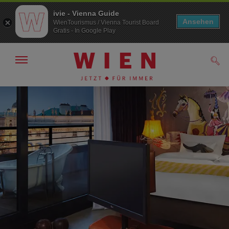
ivie - Vienna Guide
Ansehen
WienTourismus / Vienna Tourist Board
Gratis - In Google Play
Navigation
Such
anzeigen/
ausblenden
Zur
Zum
Navigation
Inhalt