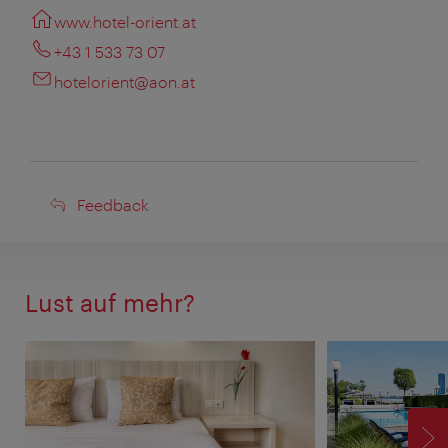
www.hotel-orient.at
+43 1 533 73 07
hotelorient@aon.at
Feedback
Feedback
Lust auf mehr?