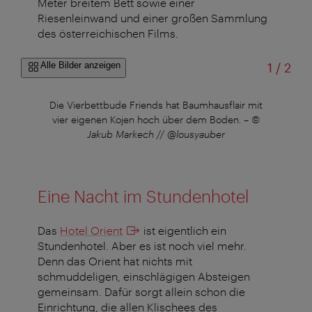
Meter breitem Bett sowie einer
Riesenleinwand und einer großen Sammlung
des österreichischen Films.
von
Alle Bilder anzeigen
1
/
2
©
Die Vierbettbude Friends hat Baumhausflair mit
vier eigenen Kojen hoch über dem Boden.
–
©
Jakub Markech // @lousyauber
Eine Nacht im Stundenhotel
Das
Hotel Orient
ist eigentlich ein
Stundenhotel. Aber es ist noch viel mehr.
Denn das Orient hat nichts mit
schmuddeligen, einschlägigen Absteigen
gemeinsam. Dafür sorgt allein schon die
Einrichtung, die allen Klischees des