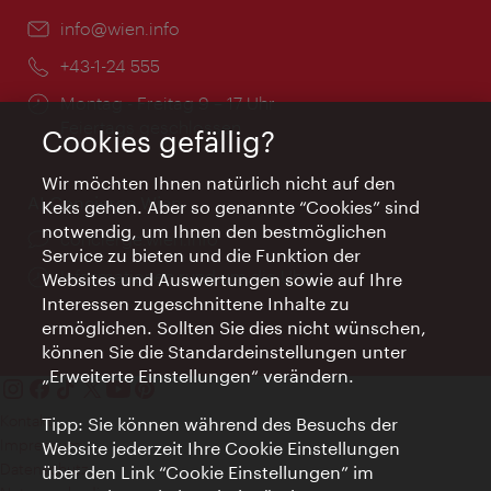
Email:
info@wien.info
Telefon:
+43-1-24 555
Öffnungszeiten:
Montag - Freitag 9 – 17 Uhr
Feiertags geschlossen
Cookies gefällig?
Wir möchten Ihnen natürlich nicht auf den
AI Concierge Wien
Keks gehen. Aber so genannte “Cookies” sind
notwendig, um Ihnen den bestmöglichen
Ort:
concierge.wien.info
Service zu bieten und die Funktion der
Öffnungszeiten:
Informationen rund um die Uhr
Websites und Auswertungen sowie auf Ihre
Interessen zugeschnittene Inhalte zu
ermöglichen. Sollten Sie dies nicht wünschen,
können Sie die Standardeinstellungen unter
„Erweiterte Einstellungen“ verändern.
Kontakt
Tipp: Sie können während des Besuchs der
Impressum
Website jederzeit Ihre Cookie Einstellungen
Datenschutz
über den Link “Cookie Einstellungen” im