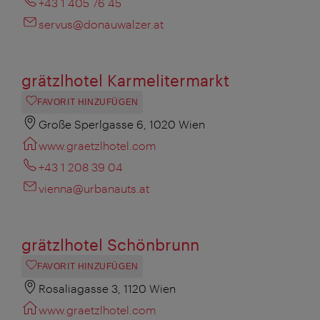
+43 1 405 76 45
servus@donauwalzer.at
grätzlhotel Karmelitermarkt
FAVORIT HINZUFÜGEN
Große Sperlgasse 6, 1020 Wien
www.graetzlhotel.com
+43 1 208 39 04
vienna@urbanauts.at
grätzlhotel Schönbrunn
FAVORIT HINZUFÜGEN
Rosaliagasse 3, 1120 Wien
www.graetzlhotel.com