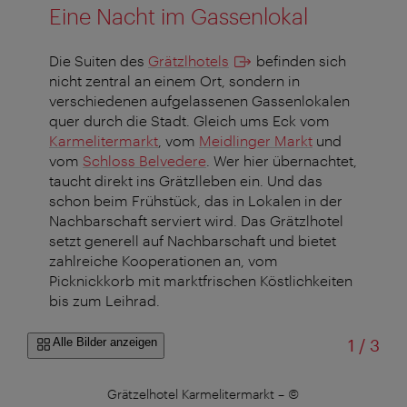
Eine Nacht im Gassenlokal
Die Suiten des
Grätzlhotels
befinden sich
nicht zentral an einem Ort, sondern in
verschiedenen aufgelassenen Gassenlokalen
quer durch die Stadt. Gleich ums Eck vom
Karmelitermarkt
, vom
Meidlinger Markt
und
vom
Schloss Belvedere
. Wer hier übernachtet,
taucht direkt ins Grätzlleben ein. Und das
schon beim Frühstück, das in Lokalen in der
Nachbarschaft serviert wird. Das Grätzlhotel
setzt generell auf Nachbarschaft und bietet
zahlreiche Kooperationen an, vom
Picknickkorb mit marktfrischen Köstlichkeiten
bis zum Leihrad.
von
Alle Bilder anzeigen
1
/
3
Grätzelhotel Karmelitermarkt
–
©