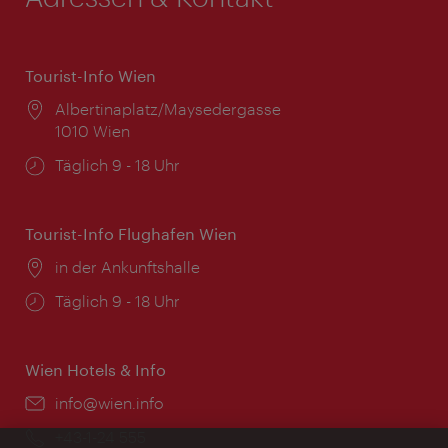
Tourist-Info Wien
Ort:
Albertinaplatz/Maysedergasse
1010 Wien
Öffnungszeiten:
Täglich 9 - 18 Uhr
Tourist-Info Flughafen Wien
Ort:
in der Ankunftshalle
Öffnungszeiten:
Täglich 9 - 18 Uhr
Wien Hotels & Info
Email:
info@wien.info
Telefon:
+43-1-24 555