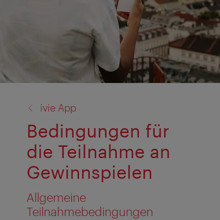
Zurück
ivie App
zu:
Bedingungen für
die Teilnahme an
Gewinnspielen
Allgemeine
Teilnahmebedingungen