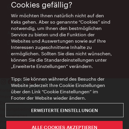
Cookies gefällig?
Öffnungszeiten:
Montag - Freitag 9 – 17 Uhr
Feiertags geschlossen
Wir möchten Ihnen natürlich nicht auf den
Keks gehen. Aber so genannte “Cookies” sind
notwendig, um Ihnen den bestmöglichen
AI Concierge Wien
Service zu bieten und die Funktion der
Websites und Auswertungen sowie auf Ihre
Ort:
concierge.wien.info
Interessen zugeschnittene Inhalte zu
Öffnungszeiten:
Informationen rund um die Uhr
ermöglichen. Sollten Sie dies nicht wünschen,
können Sie die Standardeinstellungen unter
„Erweiterte Einstellungen“ verändern.
Tipp: Sie können während des Besuchs der
Website jederzeit Ihre Cookie Einstellungen
Kontakt
über den Link “Cookie Einstellungen” im
Impressum
Footer der Website wieder ändern.
Datenschutz
Nutzungsbedingungen
ERWEITERTE EINSTELLUNGEN
Barrierefreiheit
Presse-Kontakt
ALLE COOKIES AKZEPTIEREN
Cookie Einstellungen