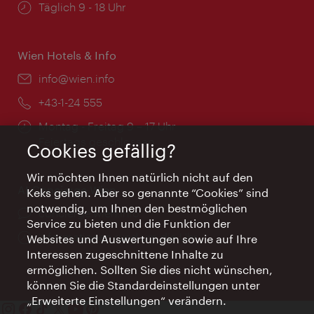
Öffnungszeiten:
Täglich 9 - 18 Uhr
Wien Hotels & Info
Email:
info@wien.info
Telefon:
+43-1-24 555
Öffnungszeiten:
Montag - Freitag 9 – 17 Uhr
Feiertags geschlossen
Cookies gefällig?
Wir möchten Ihnen natürlich nicht auf den
AI Concierge Wien
Keks gehen. Aber so genannte “Cookies” sind
notwendig, um Ihnen den bestmöglichen
Ort:
concierge.wien.info
Service zu bieten und die Funktion der
Öffnungszeiten:
Informationen rund um die Uhr
Websites und Auswertungen sowie auf Ihre
Interessen zugeschnittene Inhalte zu
ermöglichen. Sollten Sie dies nicht wünschen,
können Sie die Standardeinstellungen unter
„Erweiterte Einstellungen“ verändern.