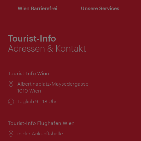
Wien Barrierefrei
Unsere Services
Tourist-Info
Adressen & Kontakt
Tourist-Info Wien
Ort:
Albertinaplatz/Maysedergasse
1010 Wien
Öffnungszeiten:
Täglich 9 - 18 Uhr
Tourist-Info Flughafen Wien
Ort:
in der Ankunftshalle