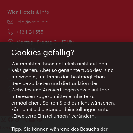
Wien Hotels & Info
Email:
info@wien.info
Telefon:
+43-1-24 555
Öffnungszeiten:
Montag - Freitag 9 – 17 Uhr
Feiertags geschlossen
Cookies gefällig?
Wir möchten Ihnen natürlich nicht auf den
AI Concierge Wien
Keks gehen. Aber so genannte “Cookies” sind
notwendig, um Ihnen den bestmöglichen
Ort:
concierge.wien.info
Service zu bieten und die Funktion der
Öffnungszeiten:
Informationen rund um die Uhr
Websites und Auswertungen sowie auf Ihre
Interessen zugeschnittene Inhalte zu
ermöglichen. Sollten Sie dies nicht wünschen,
können Sie die Standardeinstellungen unter
„Erweiterte Einstellungen“ verändern.
Kontakt
Tipp: Sie können während des Besuchs der