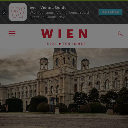
ivie - Vienna Guide
Ansehen
WienTourismus / Vienna Tourist Board
Gratis - In Google Play
Navigation
Such
anzeigen/
ausblenden
Zur
Zum
Navigation
Inhalt