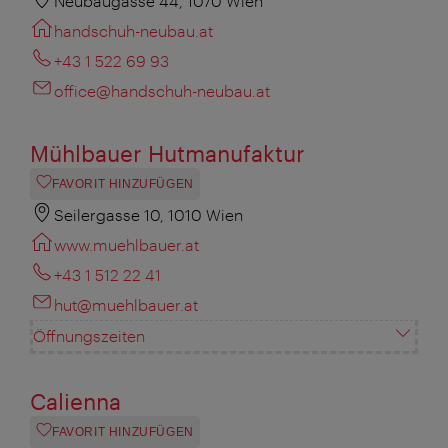
Neubaugasse 44, 1070 Wien
handschuh-neubau.at
+43 1 522 69 93
office@handschuh-neubau.at
Mühlbauer Hutmanufaktur
FAVORIT HINZUFÜGEN
Seilergasse 10, 1010 Wien
www.muehlbauer.at
+43 1 512 22 41
hut@muehlbauer.at
Öffnungszeiten
Calienna
FAVORIT HINZUFÜGEN