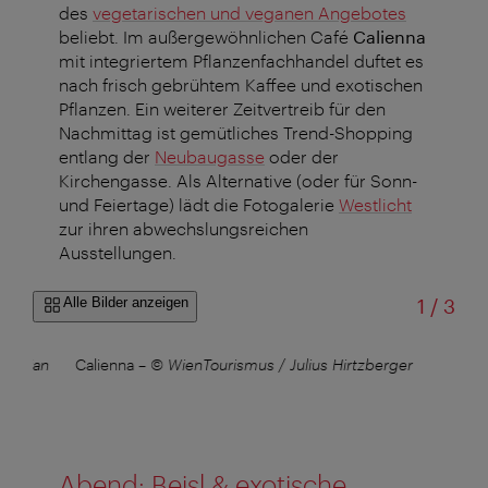
des
vegetarischen und veganen Angebotes
beliebt. Im außergewöhnlichen Café
Calienna
mit integriertem Pflanzenfachhandel duftet es
nach frisch gebrühtem Kaffee und exotischen
Pflanzen. Ein weiterer Zeitvertreib für den
Nachmittag ist gemütliches Trend-Shopping
entlang der
Neubaugasse
oder der
Kirchengasse. Als Alternative (oder für Sonn-
und Feiertage) lädt die Fotogalerie
Westlicht
zur ihren abwechslungsreichen
Ausstellungen.
von
Alle Bilder anzeigen
1
/
3
ristian
Calienna
–
© WienTourismus / Julius Hirtzberger
Abend: Beisl & exotische