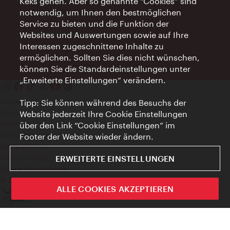
Keks gehen. Aber so genannte “Cookies” sind
notwendig, um Ihnen den bestmöglichen
Ort:
concierge.wien.info
Service zu bieten und die Funktion der
Öffnungszeiten:
Informationen rund um die Uhr
Websites und Auswertungen sowie auf Ihre
Interessen zugeschnittene Inhalte zu
ermöglichen. Sollten Sie dies nicht wünschen,
können Sie die Standardeinstellungen unter
„Erweiterte Einstellungen“ verändern.
Kontakt
Tipp: Sie können während des Besuchs der
Impressum
Website jederzeit Ihre Cookie Einstellungen
Datenschutz
über den Link “Cookie Einstellungen” im
Nutzungsbedingungen
Footer der Website wieder ändern.
Barrierefreiheit
Presse-Kontakt
ERWEITERTE EINSTELLUNGEN
Cookie Einstellungen
© Copyright WienTourismus
ALLE COOKIES AKZEPTIEREN