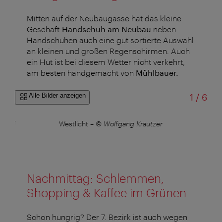
Mitten auf der Neubaugasse hat das kleine
Geschäft
Handschuh am Neubau
neben
Handschuhen auch eine gut sortierte Auswahl
an kleinen und großen Regenschirmen. Auch
ein Hut ist bei diesem Wetter nicht verkehrt,
am besten handgemacht von
Mühlbauer.
von
Alle Bilder anzeigen
1
/
6
igaud
Westlicht
–
© Wolfgang Krautzer
Nachmittag: Schlemmen,
Shopping & Kaffee im Grünen
Schon hungrig? Der 7. Bezirk
ist auch wegen