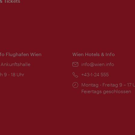
& Tickets
nfo Flughafen Wien
Wien Hotels & Info
 Ankunftshalle
Email:
info@wien.info
ngszeiten:
h 9 - 18 Uhr
Telefon:
+43-1-24 555
Öffnungszeiten:
Montag - Freitag 9 – 17 
Feiertags geschlossen