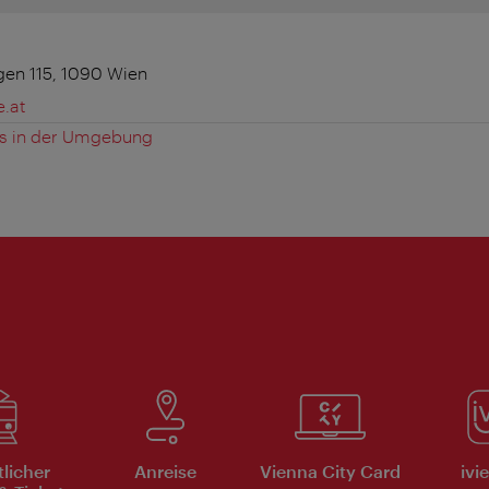
gen 115, 1090 Wien
.at
es in der Umgebung
tlicher
Anreise
Vienna City Card
ivi