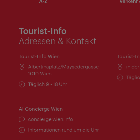
A-Z
Verkehr 
Tourist-Info
Adressen & Kontakt
Tourist-Info Wien
Tourist-I
Ort:
Albertinaplatz/Maysedergasse
Ort:
in der
1010 Wien
Öffnu
Täglic
Öffnungszeiten:
Täglich 9 - 18 Uhr
AI Concierge Wien
Ort:
concierge.wien.info
Öffnungszeiten:
Informationen rund um die Uhr